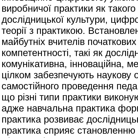
виробничої практики як таког
дослідницької культури, цифро
теорії з практикою. Встановле
майбутніх вчителів початкови
компетентності, такі як дослі
комунікативна, інноваційна, м
цілком забезпечують наукову о
самостійного проведення педа
що різні типи практики викону
адже навчальна практика форм
практика розвиває дослідниць
практика сприяє становленню 