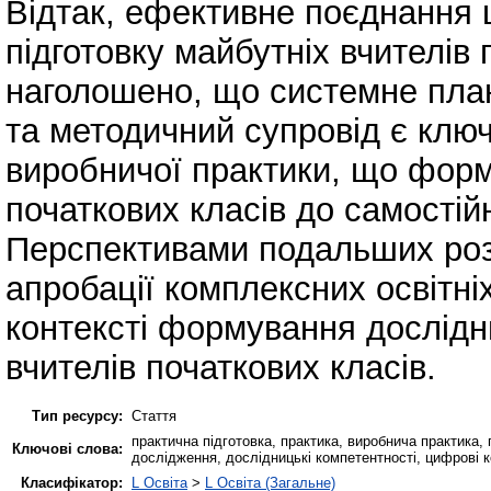
Відтак, ефективне поєднання
підготовку майбутніх вчителів 
наголошено, що системне план
та методичний супровід є кл
виробничої практики, що форму
початкових класів до самостійн
Перспективами подальших розв
апробації комплексних освітні
контексті формування дослідн
вчителів початкових класів.
Тип ресурсу:
Стаття
практична підготовка, практика, виробнича практика, 
Ключові слова:
дослідження, дослідницькі компетентності, цифрові 
Класифікатор:
L Освіта
>
L Освіта (Загальне)