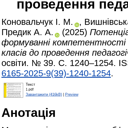
проведення педа
Коновальчук І. М.
,
Вишнівськ
Предик А. А.
(2025)
Потенціа
формуванні компетентності 
класів до проведення педагогі
освіти. № 39. С. 1240–1254. I
6165-2025-9(39)-1240-1254
.
Текст
1.pdf
Завантажити (416kB)
|
Preview
Анотація