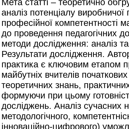
Мета статті – теоретично обґр
аналіз потенціалу виробничої
професійної компетентності ма
до проведення педагогічних до
методи дослідження: аналіз та
Результати дослідження. Авт
практика є ключовим етапом п
майбутніх вчителів початкових
теоретичних знань, практичних
формуючи при цьому готовніст
досліджень. Аналіз сучасних н
методологічного, компетентніс
інноваційно-цифрового) уможл