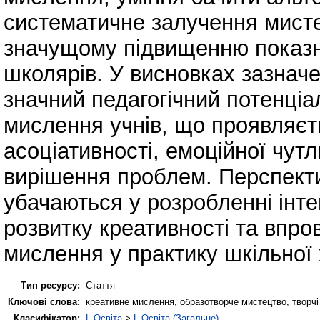
систематичне залучення мисте
значущому підвищенню показн
школярів. У висновках зазнач
значний педагогічний потенціа
мислення учнів, що проявляєть
асоціативності, емоційної чутл
вирішення проблем. Перспект
убачаються у розробленні інт
розвитку креативності та впров
мислення у практику шкільної 
Тип ресурсу:
Стаття
Ключові слова:
креативне мислення, образотворче мистецтво, творчі з
Класифікатор:
L Освіта
>
L Освіта (Загальне)