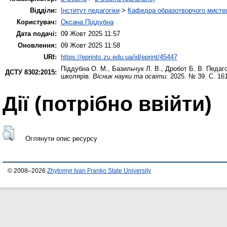
Відділи:
Інститут педагогіки
>
Кафедра образотворчого мистец
Користувач:
Оксана Піддубна
Дата подачі:
09 Жовт 2025 11:57
Оновлення:
09 Жовт 2025 11:58
URI:
https://eprints.zu.edu.ua/id/eprint/45447
Піддубна О. М.
,
Базильчук Л. В.
,
Дробот Б. В.
Педаго
ДСТУ 8302:2015:
школярів.
Вісник науки та освіти
. 2025. № 39. С. 1
Дії ​​(потрібно ввійти)
Оглянути опис ресурсу
© 2008–2026
Zhytomyr Ivan Franko State University