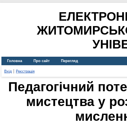
ЕЛЕКТРОН
ЖИТОМИРСЬК
УНІВ
Головна
Про сайт
Перегляд
Вхід
Реєстрація
Педагогічний пот
мистецтва у ро
мислен