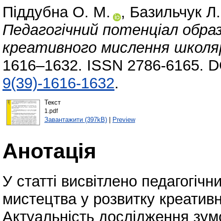
Піддубна О. М.
,
Базильчук Л.
Педагогічний потенціал обр
креативного мислення школяр
1616–1632. ISSN 2786-6165. D
9(39)-1616-1632
.
Текст
1.pdf
Завантажити (397kB)
|
Preview
Анотація
У статті висвітлено педагогічн
мистецтва у розвитку креатив
Актуальність дослідження зу