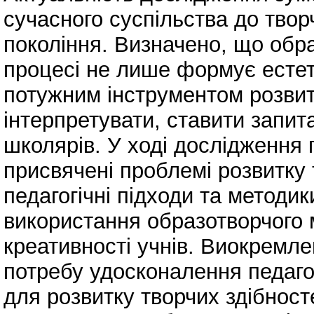
сучасного суспільства до твор
покоління. Визначено, що обр
процесі не лише формує естети
потужним інструментом розвит
інтерпретувати, ставити запита
школярів. У ході дослідження 
присвячені проблемі розвитку 
педагогічні підходи та методик
використання образотворчого
креативності учнів. Виокремле
потребу удосконалення педагог
для розвитку творчих здібносте