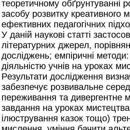
теоретичному обґрунтуванні р
засобу розвитку креативного 
ефективних педагогічних підход
У даній наукові статті застосо
літературних джерел, порівня
досліджень; емпіричні методи
діяльністю учнів на уроках ми
Результати дослідження визна
забезпечує розвивальне сере
переживання та дивергентне м
завдання на уроках мистецтва
ілюстрування казок тощо) трену
мислення, уміння бачити альт