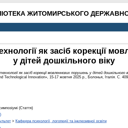
ЛІОТЕКА ЖИТОМИРСЬКОГО ДЕРЖАВНО
ехнології як засіб корекції м
у дітей дошкільного віку
хнології як засіб корекції мовленнєвих порушень у дітей дошкільного в
 Technological Innovation», 15-17 жовтня 2025 р., Болонья, Італія. С. 40
симпозіумі (Стаття)
)
ультет
>
Кафедра психології, логопедії та інклюзивної освіти
о