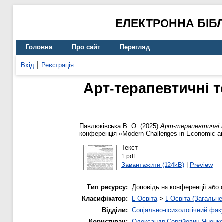
ЕЛЕКТРОННА БІБ
Головна
Про сайт
Перегляд
Вхід
Реєстрація
Арт-терапевтичні т
Павлюківська В. О.
(2025)
Арт-терапевтичні те
конференція «Modern Challenges in Economic and
Текст
1.pdf
Завантажити (124kB)
|
Preview
Тип ресурсу:
Доповідь на конференції або 
Класифікатор:
L Освіта
>
L Освіта (Загальне
Відділи:
Соціально-психологічний фак
Користувач:
Олександр Сергійович Яценк