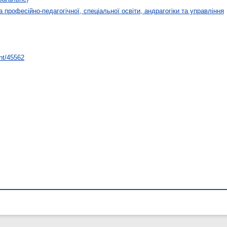
 професійно-педагогічної, спеціальної освіти, андрагогіки та управління
int/45562