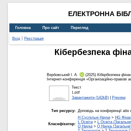
ЕЛЕКТРОННА БІБ
Головна
Про сайт
Перегляд
Вхід
Реєстрація
Кібербезпека фін
Вербовський І. А.
(2025)
Кібербезпека фіна
Інтернет-конференція «Організаційно-правові ас
Текст
1.pdf
Завантажити (142kB)
|
Preview
Тип ресурсу:
Доповідь на конференції або 
H Суспільні Науки
>
HG Фіна
L Освіта
>
L Освіта (Загальне
Класифікатор:
Q Наука
>
Q Наука (Загальне
T Технологія
>
T Технологія (