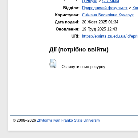
Q Наука
>
QD Хімія
Відділи:
Природничий факультет
>
Ка
Користувач:
Сніжана Василівна Кучерук
Дата подачі:
20 Жовт 2025 01:34
Оновлення:
19 Груд 2025 12:43
URI:
https://eprints.zu.edu.ua/id/epr
Дії ​​(потрібно ввійти)
Оглянути опис ресурсу
© 2008–2026
Zhytomyr Ivan Franko State University