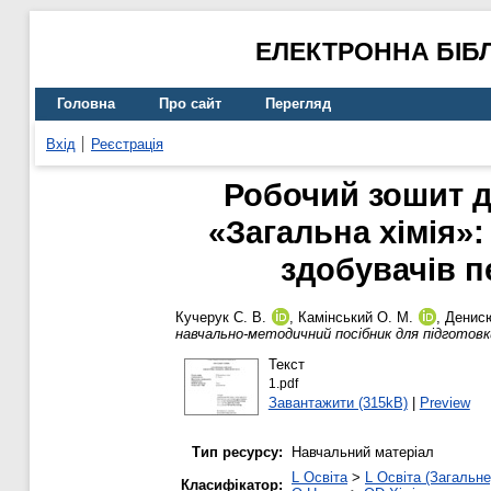
ЕЛЕКТРОННА БІБ
Головна
Про сайт
Перегляд
Вхід
Реєстрація
Робочий зошит д
«Загальна хімія»
здобувачів п
Кучерук С. В.
,
Камінський О. М.
,
Денисю
навчально-методичний посібник для підготовки
Текст
1.pdf
Завантажити (315kB)
|
Preview
Тип ресурсу:
Навчальний матеріал
L Освіта
>
L Освіта (Загальне
Класифікатор: