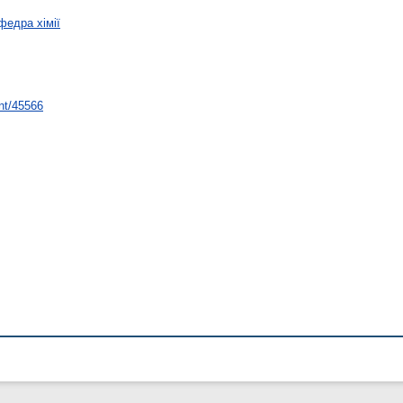
федра хімії
int/45566