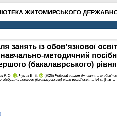
ЛІОТЕКА ЖИТОМИРСЬКОГО ДЕРЖАВНО
ля занять із обов’язкової осві
: навчально-методичний посібн
ершого (бакалаврського) рівня
к Р. О.
,
Чумак В. В.
(2025)
Робочий зошит для занять із обов’язк
 здобувачів першого (бакалаврського) рівня вищої освіти.
54 с. [Навчал
)