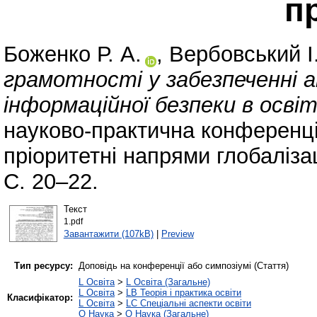
п
Боженко Р. А.
,
Вербовський І.
грамотності у забезпеченні а
інформаційної безпеки в осві
науково-практична конференці
пріоритетні напрями глобалізац
С. 20–22.
Текст
1.pdf
Завантажити (107kB)
|
Preview
Тип ресурсу:
Доповідь на конференції або симпозіумі (Стаття)
L Освіта
>
L Освіта (Загальне)
L Освіта
>
LB Теорія і практика освіти
Класифікатор:
L Освіта
>
LC Спеціальні аспекти освіти
Q Наука
>
Q Наука (Загальне)