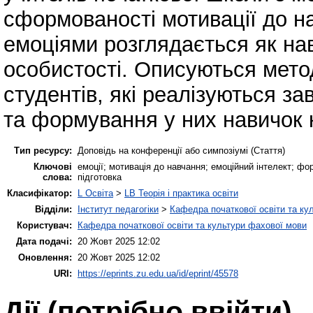
сформованості мотивації до на
емоціями розглядається як нав
особистості. Описуються мето
студентів, які реалізуються з
та формування у них навичок 
Тип ресурсу:
Доповідь на конференції або симпозіумі (Стаття)
Ключові
емоції; мотивація до навчання; емоційний інтелект; ф
слова:
підготовка
Класифікатор:
L Освіта
>
LB Теорія і практика освіти
Відділи:
Інститут педагогіки
>
Кафедра початкової освіти та ку
Користувач:
Кафедра початкової освіти та культури фахової мови
Дата подачі:
20 Жовт 2025 12:02
Оновлення:
20 Жовт 2025 12:02
URI:
https://eprints.zu.edu.ua/id/eprint/45578
Дії ​​(потрібно ввійти)