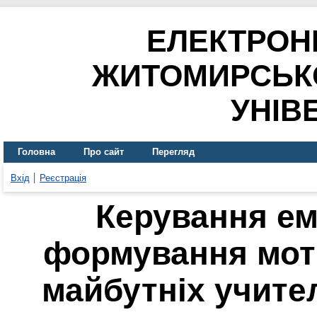
ЕЛЕКТРОН
ЖИТОМИРСЬК
УНІВ
Головна
Про сайт
Перегляд
Вхід
Реєстрація
Керування ем
формування моти
майбутніх учите