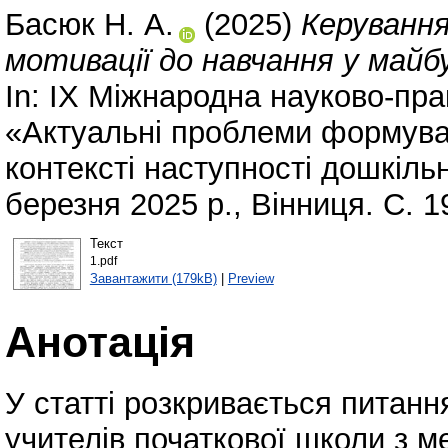
Басюк Н. А.
(2025)
Керування
мотивації до навчання у майб
In: ІХ Міжнародна науково-пр
«Актуальні проблеми формуван
контексті наступності дошкільн
березня 2025 р., Вінниця. С. 1
Текст
1.pdf
Завантажити (179kB)
|
Preview
Анотація
У статті розкривається питан
учителів початкової школи з м