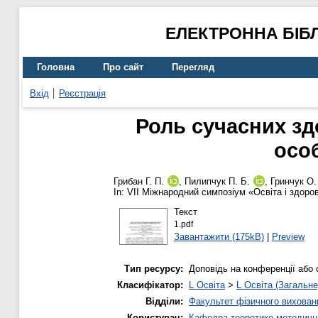
ЕЛЕКТРОННА БІБ
Головна
Про сайт
Перегляд
Вхід
Реєстрація
Роль сучасних зд
особ
Грибан Г. П.
,
Пилипчук П. Б.
,
Гринчук О.
In: VII Міжнародний симпозіум «Освіта і здоров
Текст
1.pdf
Завантажити (175kB)
|
Preview
Тип ресурсу:
Доповідь на конференції або 
Класифікатор:
L Освіта
>
L Освіта (Загальне
Відділи:
Факультет фізичного вихован
Користувач:
Кафедра теоретико-методични