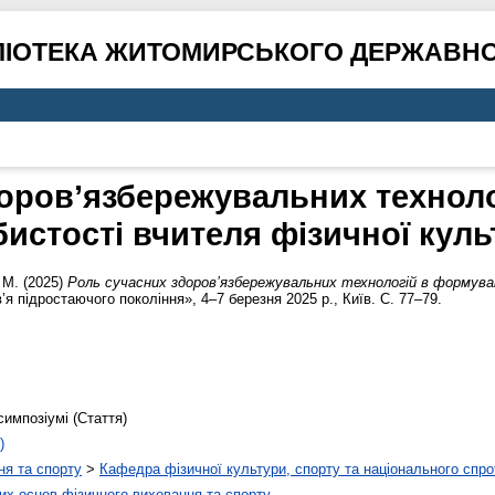
ЛІОТЕКА ЖИТОМИРСЬКОГО ДЕРЖАВНО
оров’язбережувальних технол
истості вчителя фізичної кул
 М.
(2025)
Роль сучасних здоров’язбережувальних технологій в формува
’я підростаючого покоління», 4–7 березня 2025 р., Київ. С. 77–79.
симпозіумі (Стаття)
)
ня та спорту
>
Кафедра фізичної культури, спорту та національного спро
х основ фізичного виховання та спорту