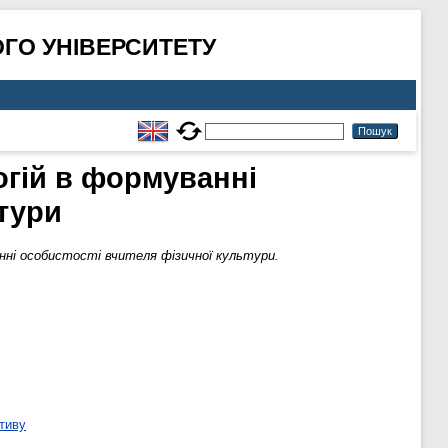
ГО УНІВЕРСИТЕТУ
огій в формуванні
ьтури
нні особистості вчителя фізичної культури.
тиву