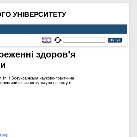
ГО УНІВЕРСИТЕТУ
реженні здоров’я
ти
.
In: І Всеукраїнська науково-практична
рспективи фізичної культури і спорту в
тиву