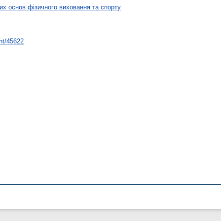
х основ фізичного виховання та спорту
int/45622