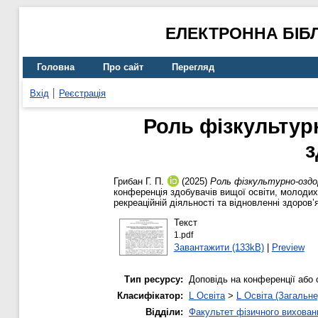
ЕЛЕКТРОННА БІБ
Головна
Про сайт
Перегляд
Вхід
Реєстрація
Роль фізкультур
з
Грибан Г. П.
(2025)
Роль фізкультурно-оздор
конференція здобувачів вищої освіти, молодих 
рекреаційній діяльності та відновленні здоров’я
Текст
1.pdf
Завантажити (133kB)
|
Preview
Тип ресурсу:
Доповідь на конференції або 
Класифікатор:
L Освіта
>
L Освіта (Загальне
Відділи:
Факультет фізичного вихован