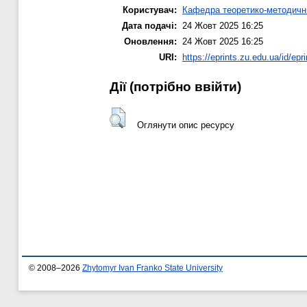
Користувач:
Кафедра теоретико-методични
Дата подачі:
24 Жовт 2025 16:25
Оновлення:
24 Жовт 2025 16:25
URI:
https://eprints.zu.edu.ua/id/epr
Дії ​​(потрібно ввійти)
Оглянути опис ресурсу
© 2008–2026
Zhytomyr Ivan Franko State University