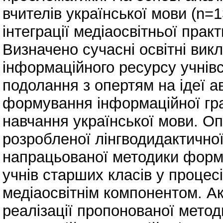
вчителів української мови (n=
інтеграції медіаосвітньої практ
Визначено сучасні освітні вик
інформаційного ресурсу учнів
подолання з опертям на ідеї а
формування інформаційної гра
навчання української мови. О
розробленої лінгводидактичної
напрацьованої методики форм
учнів старших класів у процес
медіаосвітнім компонентом. А
реалізації пропонованої метод