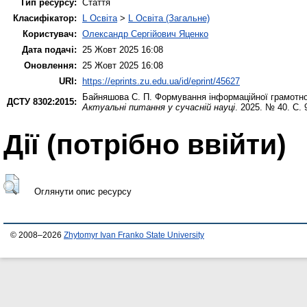
Тип ресурсу:
Стаття
Класифікатор:
L Освіта
>
L Освіта (Загальне)
Користувач:
Олександр Сергійович Яценко
Дата подачі:
25 Жовт 2025 16:08
Оновлення:
25 Жовт 2025 16:08
URI:
https://eprints.zu.edu.ua/id/eprint/45627
Байняшова С. П.
Формування інформаційної грамотност
ДСТУ 8302:2015:
Актуальні питання у сучасній науці
. 2025. № 40. С.
Дії ​​(потрібно ввійти)
Оглянути опис ресурсу
© 2008–2026
Zhytomyr Ivan Franko State University