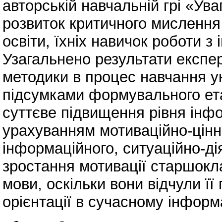
авторській навчальній грі «Ув
розвиток критичного мислення
освіти, їхніх навичок роботи з
Узагальнено результати експ
методики в процес навчання у
підсумками формувального ета
суттєве підвищення рівня інфо
урахуванням мотиваційно-цінніс
інформаційного, ситуаційно-дія
зростання мотивації старшокла
мови, оскільки вони відчули її
орієнтації в сучасному інфор