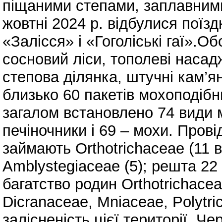
піщаними степами, заплавними
жовтні 2024 р. відбулися поїзд
«Залісся» і «Гоголіські гаї».О
сосновий ліси, тополеві наса
степова ділянка, штучні кам’я
близько 60 пакетів мохоподіб
загалом встановлено 74 види м
печіночники і 69 – мохи. Прові
займають Orthotrichaceae (11 ви
Amblystegiaceae (5); решта 2
багатство родин Orthotrichacea
Dicranaceae, Mniaceae, Polytri
залісненість цієї території. Че