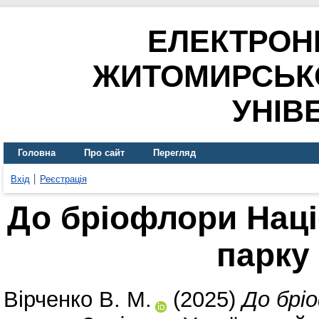
ЕЛЕКТРОН
ЖИТОМИРСЬК
УНІВ
Головна
Про сайт
Перегляд
Вхід
Реєстрація
До бріофлори Нац
парку
Вірченко В. М.
(2025)
До брі