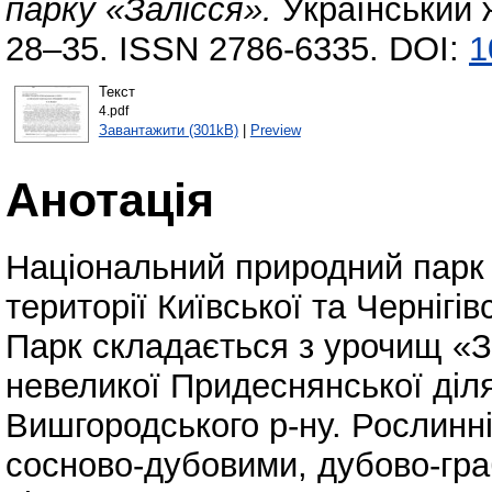
парку «Залісся».
Український 
28–35. ISSN 2786-6335. DOI:
1
Текст
4.pdf
Завантажити (301kB)
|
Preview
Анотація
Національний природний парк 
території Київської та Чернігі
Парк складається з урочищ «Зал
невеликої Придеснянської діл
Вишгородського р-ну. Рослинн
сосново-дубовими, дубово-гра