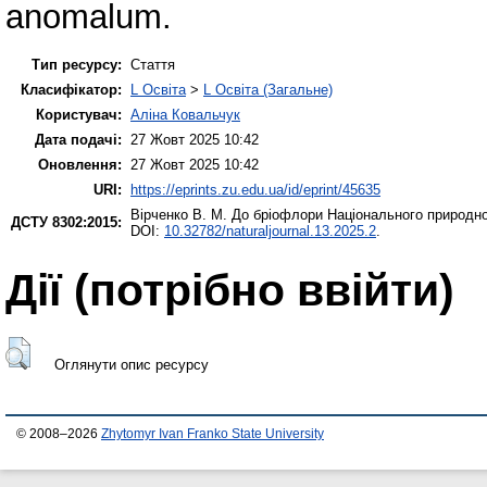
anomalum.
Тип ресурсу:
Стаття
Класифікатор:
L Освіта
>
L Освіта (Загальне)
Користувач:
Аліна Ковальчук
Дата подачі:
27 Жовт 2025 10:42
Оновлення:
27 Жовт 2025 10:42
URI:
https://eprints.zu.edu.ua/id/eprint/45635
Вірченко В. М.
До бріофлори Національного природно
ДСТУ 8302:2015:
DOI:
10.32782/naturaljournal.13.2025.2
.
Дії ​​(потрібно ввійти)
Оглянути опис ресурсу
© 2008–2026
Zhytomyr Ivan Franko State University