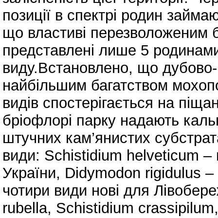
позиції в спектрі родин займа
що властиві перезволоженим б
представлені лише 5 родинами
виду.Встановлено, що дубово-г
найбільшим багатством мохоп
видів спостерігається на піщан
бріофлорі парку надають кальц
штучних кам’янистих субстрата
види: Schistidium helveticum –
України, Didymodon rigidulus –
чотири види нові для Лівобере
rubella, Schistidium crassipilum,