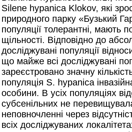
Silene hypanica Klokov, які зр
природного парку «Бузький Га
популяції толерантні, мають п
щільності. Відповідно до абсол
досліджувані популяції віднос
що майже всі досліджувані поп
зареєстровано значну кількіс
популяція S. hypanica інвазійн
особини. В усіх популяціях від
субсенільних не перевищувала
неповночленні через відсутніс
всіх досліджуваних локалітетах