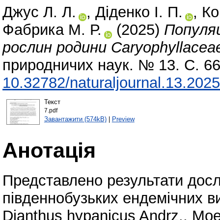
Джус Л. Л.
,
Діденко І. П.
,
Ко
Фабрика М. Р.
(2025)
Популяц
рослин родини Caryophyllaceae
природничих наук. № 13. С. 66
10.32782/naturaljournal.13.2025
Текст
7.pdf
Завантажити (574kB)
|
Preview
Анотація
Представлено результати дос
південнобузьких ендемічних ви
Dianthus hypanicus Andrz., Moeh