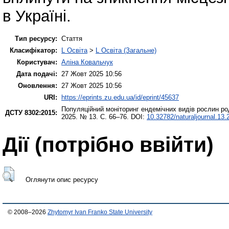
в Україні.
Тип ресурсу:
Стаття
Класифікатор:
L Освіта
>
L Освіта (Загальне)
Користувач:
Аліна Ковальчук
Дата подачі:
27 Жовт 2025 10:56
Оновлення:
27 Жовт 2025 10:56
URI:
https://eprints.zu.edu.ua/id/eprint/45637
Популяційний моніторинг ендемічних видів рослин род
ДСТУ 8302:2015:
2025. № 13. С. 66–76. DOI:
10.32782/naturaljournal.13.
Дії ​​(потрібно ввійти)
Оглянути опис ресурсу
© 2008–2026
Zhytomyr Ivan Franko State University