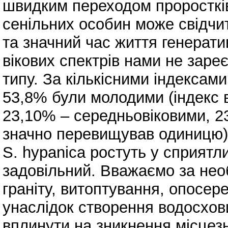
швидким переходом проростків 
сенільних особин може свідчит
та значний час життя генерат
вікових спектрів нами не заре
типу. За кількісними індексами
53,8% були молодими (індекс 
23,10% – середньовіковими, 23
значно перевищував одиницю).
S. hypanica ростуть у сприятл
задовільний. Вважаємо за нео
граніту, витоптування, опосер
унаслідок створення водосхов
вплинути на зникнення місцезн