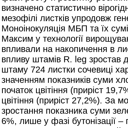
визначено статистично вірогід
мезофілі листків упродовж ге
Моноінокуляція МБП та їх сум
Максим у технології вирощува
впливали на накопичення в лис
впливу штамів R. leg зростав д
штаму 724 листки сочевиці х
значенням показників суми хлор
початок цвітіння (приріст 19,7
цвітіння (приріст 27,2%). За 
зростання показника суми зеле
6%, лише у фазі бутонізації – 