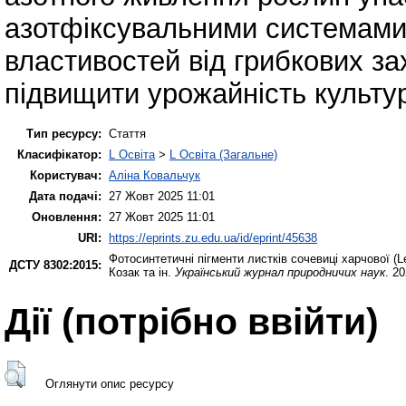
азотфіксувальними системами,
властивостей від грибкових за
підвищити урожайність культу
Тип ресурсу:
Стаття
Класифікатор:
L Освіта
>
L Освіта (Загальне)
Користувач:
Аліна Ковальчук
Дата подачі:
27 Жовт 2025 11:01
Оновлення:
27 Жовт 2025 11:01
URI:
https://eprints.zu.edu.ua/id/eprint/45638
Фотосинтетичні пігменти листків сочевиці харчової (Le
ДСТУ 8302:2015:
Козак та ін.
Український журнал природничих наук
. 2
Дії ​​(потрібно ввійти)
Оглянути опис ресурсу