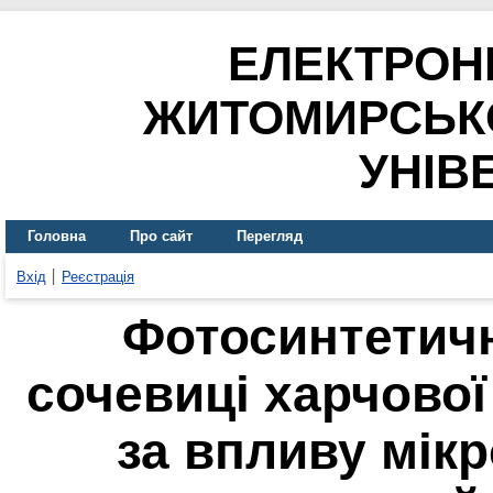
ЕЛЕКТРОН
ЖИТОМИРСЬК
УНІВ
Головна
Про сайт
Перегляд
Вхід
Реєстрація
Фотосинтетичн
сочевиці харчової 
за впливу мікр