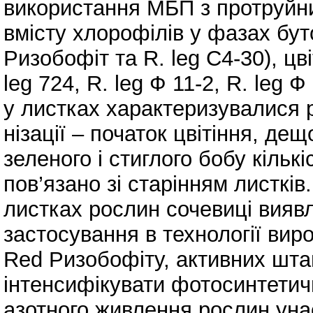
використання МБП з протруйн
вмісту хлорофілів у фазах буто
Ризобофіт та R. leg C4-30), цві
leg 724, R. leg Ф 11-2, R. leg
у листках характеризувалися р
нізації – початок цвітіння, де
зеленого і стиглого бобу кіль
пов’язано зі старінням листків
листках рослин сочевиці виявл
застосування в технології вир
Red Ризобофіту, активних штам
інтенсифікувати фотосинтети
азотного живлення рослин унасл