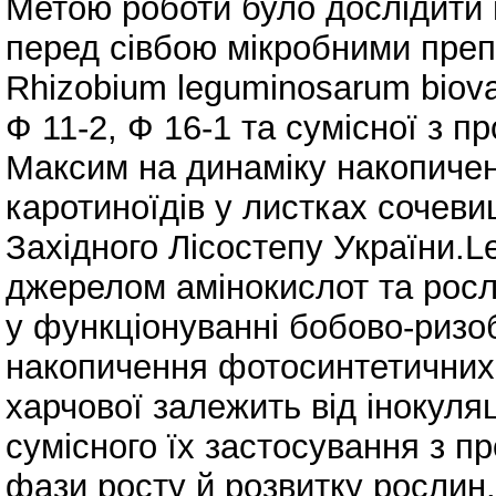
Метою роботи було дослідити
перед сівбою мікробними пре
Rhizobium leguminosarum biovar
Ф 11-2, Ф 16-1 та сумісної з п
Максим на динаміку накопичен
каротиноїдів у листках сочеви
Західного Лісостепу України.Le
джерелом амінокислот та росл
у функціонуванні бобово-ризо
накопичення фотосинтетичних 
харчової залежить від інокуля
сумісного їх застосування з 
фази росту й розвитку рослин.З