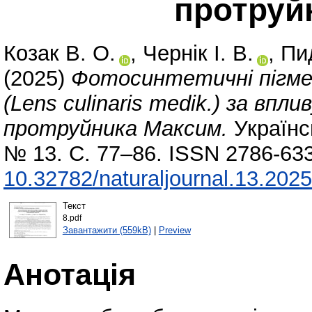
протруй
Козак В. О.
,
Чернік І. В.
,
Пи
(2025)
Фотосинтетичні пігмен
(Lens culinaris medik.) за впл
протруйника Максим.
Українс
№ 13. С. 77–86. ISSN 2786-633
10.32782/naturaljournal.13.2025
Текст
8.pdf
Завантажити (559kB)
|
Preview
Анотація