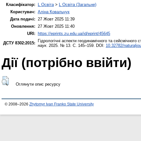
Класифікатор:
L Освіта
>
L Освіта (Загальне)
Користувач:
Аліна Ковальчук
Дата подачі:
27 Жовт 2025 11:39
Оновлення:
27 Жовт 2025 11:40
URI:
https://eprints.zu.edu.ua/id/eprint/45645
Гідрологічні аспекти геодинамічного та сейсмічного ст
ДСТУ 8302:2015:
наук
. 2025. № 13. С. 145–159. DOI:
10.32782/naturaljo
Дії ​​(потрібно ввійти)
Оглянути опис ресурсу
© 2008–2026
Zhytomyr Ivan Franko State University