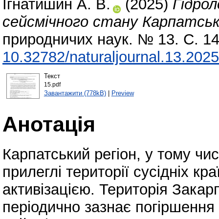
Ігнатишин А. В.
(2025)
Гідрол
сейсмічного стану Карпатсько
природничих наук. № 13. С. 1
10.32782/naturaljournal.13.202
Текст
15.pdf
Завантажити (778kB)
|
Preview
Анотація
Карпатський регіон, у тому чи
прилеглі території сусідніх кр
активізацією. Територія Закар
періодично зазнає погіршення 