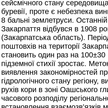
сейсмічного стану середовища
буревії, проте є небезпека ви
8 бальні землетруси. Останній
Закарпаття відбувся в 1908 ро
(Закарпатська область). Періо
поштовхів на території Закарп
становить один раз на 100±30 
підземної стихії зростає. Мет
виявлення закономірностей пр
гідрологічного стану регіону,
рухів кори в зоні Оашського г
часового розподілу регіонально
встановлення взаємозв’язків м