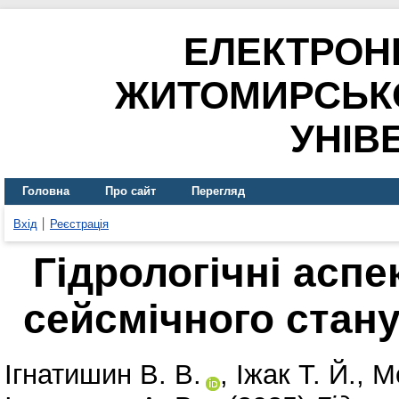
ЕЛЕКТРОН
ЖИТОМИРСЬК
УНІВ
Головна
Про сайт
Перегляд
Вхід
Реєстрація
Гідрологічні аспе
сейсмічного стану
Ігнатишин В. В.
,
Іжак Т. Й.
,
М