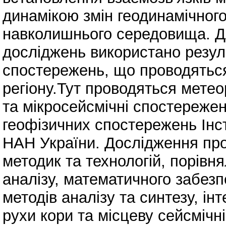
динамікою змін геодинамічного
навколишнього середовища. Дл
досліджень використано резул
спостережень, що проводяться
регіону.Тут проводяться метеоро
та мікросейсмічні спостереже
геофізичних спостережень Інст
НАН України. Дослідження пр
методик та технологій, порівня
аналізу, математичного забезп
методів аналізу та синтезу, ін
рухи кори та місцеву сейсмічні