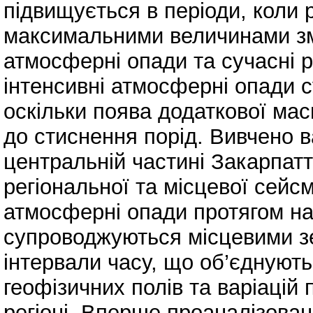
підвищується в періоди, коли 
максимальними величинами зм
атмосферні опади та сучасні р
інтенсивні атмосферні опади 
оскільки поява додаткової мас
до стиснення порід. Вивчено в
центральній частині Закарпат
регіональної та місцевої сейсм
атмосферні опади протягом на
супроводжуються місцевими з
інтервали часу, що об’єднують
геофізичних полів та варіацій 
регіоні. Вперше проаналізова