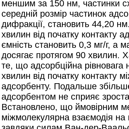
меншим за 150 нм, частинки сх
середній розмір частинок адсо
дифракції, становить 44,20 н
хвилин від початку контакту а
ємність становить 0,3 мг/г, а 
досягає протягом 90 хвилин. Х
те, що адсорбційна рівновага
хвилин від початку контакту 
адсорбенту. Подальше збільше
адсорбентом не сприяє зроста
Встановлено, що ймовірним ме
міжмолекулярна взаємодія на 
завдяки силам Ван-дер-Ваальс