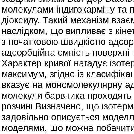
молекулами індигокарміну та 
діоксиду. Такий механізм взає
наслідком, що випливає з кіне
з початковою швидкістю адсорб
адсорбційна ємність поверхні т
Характер кривої нагадує ізоте
максимум, згідно із класифікац
вказує на мономолекулярну ад
молекули барвника проходять 
розчині.Визначено, що ізотерм
задовільно описується моделл
моделями, що можна побачити 