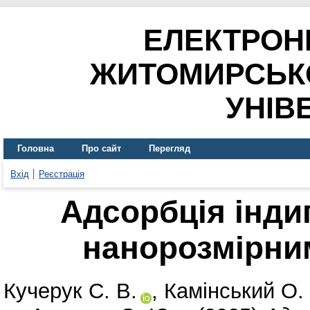
ЕЛЕКТРОН
ЖИТОМИРСЬК
УНІВ
Головна
Про сайт
Перегляд
Вхід
Реєстрація
Адсорбція інди
нанорозмірни
Кучерук С. В.
,
Камінський О.