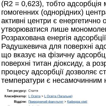
(R2 = 0,623), тобто адсорбція
гомогенних (однорідних) центра
активні центри є енергетично 
утворюватися лише мономолек
Розрахована енергія адсорбції
Радушкевича для поверхні ад
що вказує на фізичну адсорбц
поверхні титан діоксиду, а роз
процесу адсорбції дозволяє с
температури є несамочинним 
Тип ресурсу:
Стаття
Класифікатор:
L Освіта
>
L Освіта (Загальне)
Відділи:
Природничий факультет
>
Кафедра хімії