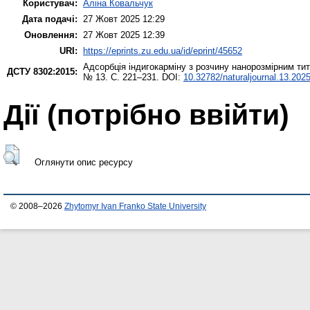
Користувач:
Аліна Ковальчук
Дата подачі:
27 Жовт 2025 12:29
Оновлення:
27 Жовт 2025 12:39
URI:
https://eprints.zu.edu.ua/id/eprint/45652
Адсорбція індигокарміну з розчину нанорозмірним тита
ДСТУ 8302:2015:
№ 13. С. 221–231. DOI:
10.32782/naturaljournal.13.202
Дії ​​(потрібно ввійти)
Оглянути опис ресурсу
© 2008–2026
Zhytomyr Ivan Franko State University