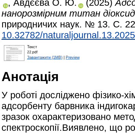
,
Авдєєва О. Ю.
(2025)
Адсо
нанорозмірним титан діоксид
природничих наук. № 13. С. 2
10.32782/naturaljournal.13.202
Текст
22.pdf
Завантажити (1MB)
|
Preview
Анотація
У роботі досліджено фізико-хім
адсорбенту барвника індигокар
зразок охарактеризовано мет
спектроскопії.Виявлено, що ро