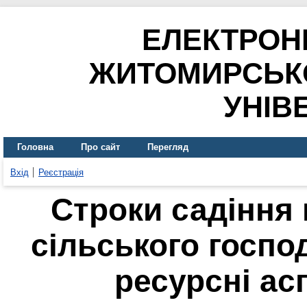
ЕЛЕКТРОН
ЖИТОМИРСЬК
УНІВ
Головна
Про сайт
Перегляд
Вхід
Реєстрація
Строки садіння 
сільського господ
ресурсні ас