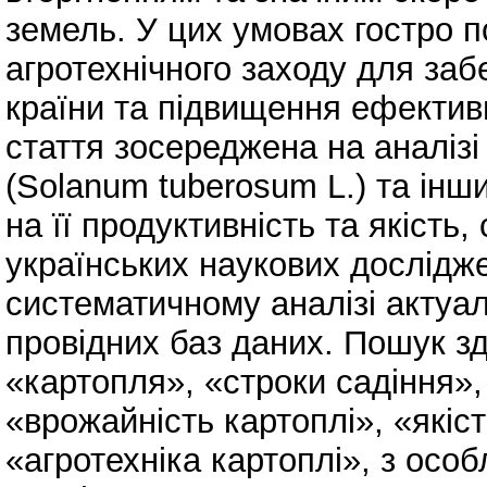
земель. У цих умовах гостро п
агротехнічного заходу для за
країни та підвищення ефектив
стаття зосереджена на аналізі
(Solanum tuberosum L.) та інш
на її продуктивність та якість,
українських наукових дослідж
систематичному аналізі актуал
провідних баз даних. Пошук з
«картопля», «строки садіння»,
«врожайність картоплі», «якіст
«агротехніка картоплі», з осо