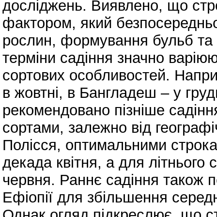
досліджень. Виявлено, що стр
фактором, який безпосередньо
рослин, формування бульб та 
терміни садіння значно варіюю
сортових особливостей. Наприк
в жовтні, в Бангладеш – у грудн
рекомендовано пізніше садінн
сортами, залежно від географі
Полісся, оптимальними строка
декада квітня, а для літнього 
червня. Раннє садіння також 
Ефіопії для збільшення серед
Однак огляд підкреслює, що с