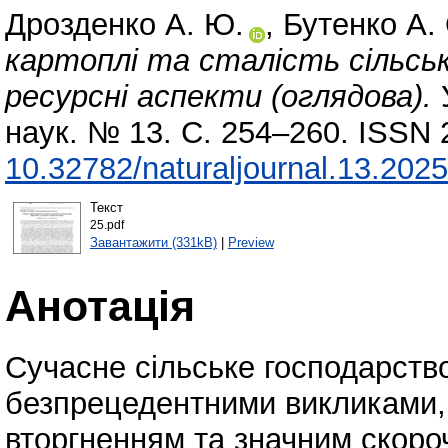
Дрозденко А. Ю.
,
Бутенко A. 
картоплі та сталість сільськ
ресурсні аспекти (оглядова).
наук. № 13. С. 254–260. ISSN 
10.32782/naturaljournal.13.202
Текст
25.pdf
Завантажити (331kB)
|
Preview
Анотація
Сучасне сільське господарство
безпрецедентними викликами
вторгненням та значним скоро