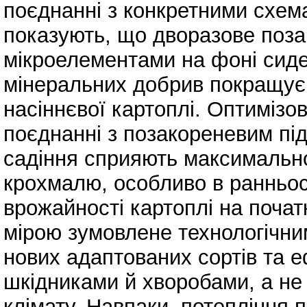
поєднанні з конкретними схем
показують, що дворазове поз
мікроелементами на фоні сиде
мінеральних добрив покращує р
насіннєвої картоплі. Оптимізо
поєднанні з позакореневим п
садіння сприяють максимальн
крохмалю, особливо в ранньос
врожайності картоплі на початк
мірою зумовлене технологічн
нових адаптованих сортів та 
шкідниками й хворобами, а не
клімату. Навпаки, потепління 