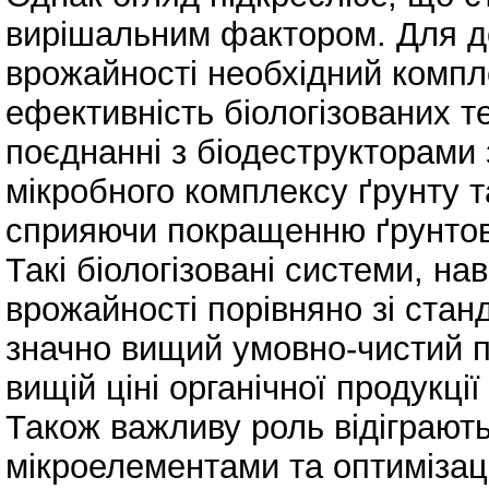
вирішальним фактором. Для до
врожайності необхідний компл
ефективність біологізованих т
поєднанні з біодеструкторами 
мікробного комплексу ґрунту та
сприяючи покращенню ґрунтови
Такі біологізовані системи, на
врожайності порівняно зі ста
значно вищий умовно-чистий п
вищій ціні органічної продукції 
Також важливу роль відіграют
мікроелементами та оптимізац