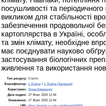
посушливості та періодичного
викликом для стабільності вро
забезпечення продовольчої бе
картоплярства в Україні, осо
та змін клімату, необхідне впр
має поєднувати науково обґрун
застосування біологічних преп
живлення та використання нови
Тип ресурсу:
Стаття
Класифікатор:
L Освіта
>
L Освіта (Загальне)
Користувач:
Аліна Ковальчук
Дата подачі:
27 Жовт 2025 12:44
Оновлення:
27 Жовт 2025 12:44
URI:
https://eprints.zu.edu.ua/id/eprint/45655