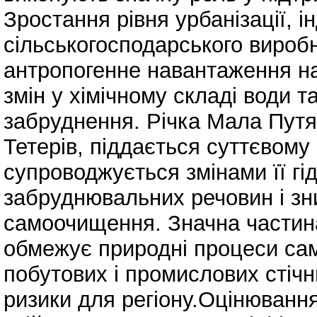
Зростання рівня урбанізації, і
сільськогосподарського вироб
антропогенне навантаження на
змін у хімічному складі води 
забруднення. Річка Мала Путя
Тетерів, піддається суттєвому
супроводжується змінами її гі
забруднювальних речовин і зн
самоочищення. Значна частин
обмежує природні процеси са
побутових і промислових стічн
ризики для регіону.Оцінювання