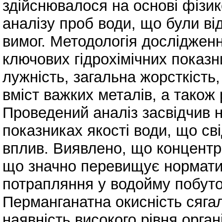
здійснювалося на основі фізико
аналізу проб води, що були ві
вимог. Методологія досліджен
ключових гідрохімічних показни
лужність, загальна жорсткість,
вміст важких металів, а також 
Проведений аналіз засвідчив н
показниках якості води, що св
вплив. Виявлено, що концентра
що значно перевищує норматив
потрапляння у водойму побуто
Перманганатна окисність сягал
наявність високого рівня орга