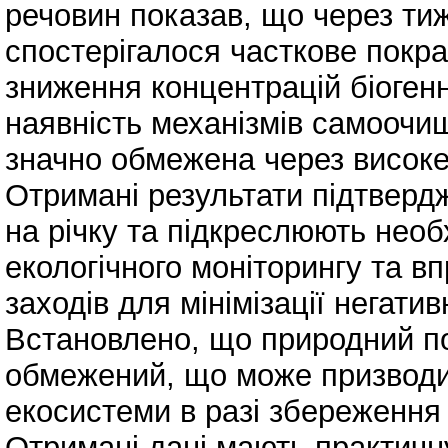
речовин показав, що через ти
спостерігалося часткове покр
зниження концентрацій біогенн
наявність механізмів самоочищ
значно обмежена через висок
Отримані результати підтверд
на річку та підкреслюють нео
екологічного моніторингу та 
заходів для мінімізації негати
Встановлено, що природний п
обмежений, що може призводит
екосистеми в разі збереження
Отримані дані мають практичн