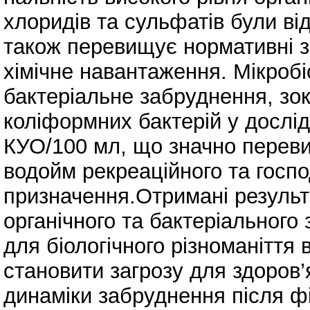
хлоридів та сульфатів були від
також перевищує нормативні зн
хімічне навантаження. Мікробі
бактеріальне забруднення, зок
коліформних бактерій у дослі
КУО/100 мл, що значно переви
водойм рекреаційного та госп
призначення.Отримані результа
органічного та бактеріального
для біологічного різноманіття
становити загрозу для здоров
динаміки забруднення після ф