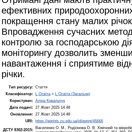
ефективних природоохоронних
покращення стану малих річок
Впровадження сучасних методі
контролю за господарською ді
моніторингу дозволить зменши
навантаження і сприятиме від
річки.
Тип ресурсу:
Стаття
Класифікатор:
L Освіта
>
L Освіта (Загальне)
Користувач:
Аліна Ковальчук
Дата подачі:
27 Жовт 2025 14:48
Оновлення:
27 Жовт 2025 14:48
URI:
https://eprints.zu.edu.ua/id/eprint/45666
Василенко О. М.
,
Родіонова О. В.
Хімічний та мікробі
ДСТУ 8302:2015: