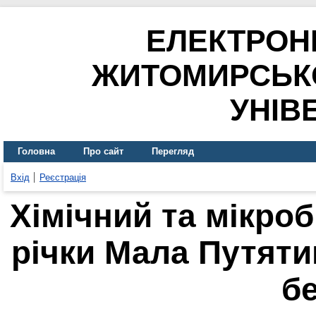
ЕЛЕКТРОН
ЖИТОМИРСЬК
УНІВ
Головна
Про сайт
Перегляд
Вхід
Реєстрація
Хімічний та мікроб
річки Мала Путятин
б