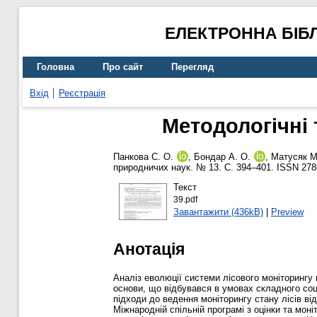
ЕЛЕКТРОННА БІБ
Головна
Про сайт
Перегляд
Вхід
Реєстрація
Методологічні 
Панкова С. О.
,
Бондар А. О.
,
Матусяк М
природничих наук. № 13. С. 394–401. ISSN 278
Текст
39.pdf
Завантажити (436kB)
|
Preview
Анотація
Аналіз еволюції системи лісового моніторингу 
основи, що відбувався в умовах складного соц
підходи до ведення моніторингу стану лісів ві
Міжнародній спільній програмі з оцінки та мон