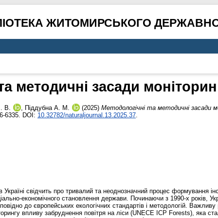
ЛІОТЕКА ЖИТОМИРСЬКОГО ДЕРЖАВНО
та методичні засади моніторинг
. В.
,
Піддубна А. М.
(2025)
Методологічні та методичні засади мо
6-6335. DOI:
10.32782/naturaljournal.13.2025.37
.
в Україні свідчить про тривалий та неоднозначний процес формування інст
іально-економічного становлення держави. Починаючи з 1990-х років, Ук
дповідно до європейських екологічних стандартів і методологій. Важливу 
іторингу впливу забруднення повітря на ліси (UNECE ICP Forests), яка с