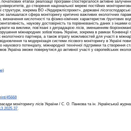
 початкових етапах реалізації програми спостерігалося активне залученн
університетів, до створення національної мережі постійних моніторингов
і структури, зокрема ВО «Укрдержліспроект», державні лісогосподарські 
ю залишалася сфера моніторингу критично важливих екологічних параме
ли, визначення кислотності та фізико-хімічних характеристик ґрунтових в
зентативність, наукову достовірність та порівнюваність даних з іншими 
увати на виклики, пов’язані з деградацією лісів, зменшенням біорізнома
рушення міжнародних зобов’язань України, зокрема в рамках Конвенції 
як екологічного партнера, а також втрату можливостей для участі в міжн
відновлення та модернізація системи лісового моніторингу в Україні пови
ого наукового потенціалу, міжнародної технічної підтримки та створення 
мов Україна зможе повернутися до активної участі у європейських еколог
не)
print/45668
засади моніторингу лісів України / С. О. Панкова та ін.
Український журна
.13.2025.37
.