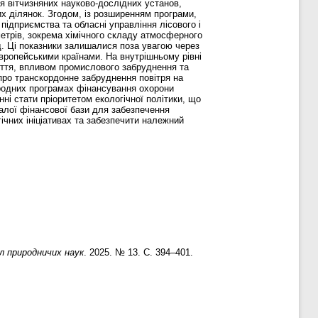
я вітчизняних науково-дослідних установ,
их ділянок. Згодом, із розширенням програми,
підприємства та обласні управління лісового і
трів, зокрема хімічного складу атмосферного
од. Ці показники залишалися поза увагою через
європейськими країнами. На внутрішньому рівні
ніття, впливом промислового забруднення та
про транскордонне забруднення повітря на
ародних програмах фінансування охорони
нні стати пріоритетом екологічної політики, що
сталої фінансової бази для забезпечення
ічних ініціативах та забезпечити належний
л природничих наук
. 2025. № 13. С. 394–401.