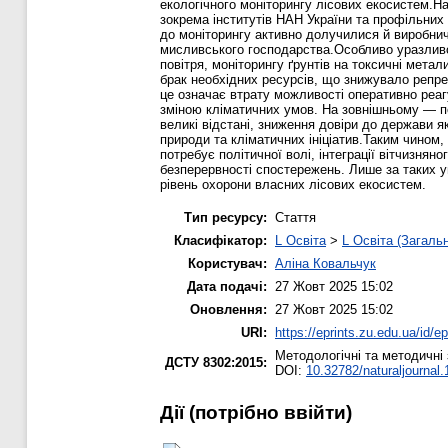
екологічного моніторингу лісових екосистем.На
зокрема інститутів НАН України та профільних 
до моніторингу активно долучилися й виробнич
мисливського господарства.Особливо уразливо
повітря, моніторингу ґрунтів на токсичні мета
брак необхідних ресурсів, що знижувало репре
це означає втрату можливості оперативно реаг
зміною кліматичних умов. На зовнішньому — по
великі відстані, зниження довіри до держави 
природи та кліматичних ініціатив.Таким чином, 
потребує політичної волі, інтеграції вітчизнян
безперервності спостережень. Лише за таких у
рівень охорони власних лісових екосистем.
Тип ресурсу:
Стаття
Класифікатор:
L Освіта
>
L Освіта (Загаль
Користувач:
Аліна Ковальчук
Дата подачі:
27 Жовт 2025 15:02
Оновлення:
27 Жовт 2025 15:02
URI:
https://eprints.zu.edu.ua/id/e
Методологічні та методичні 
ДСТУ 8302:2015:
DOI:
10.32782/naturaljournal
Дії ​​(потрібно ввійти)