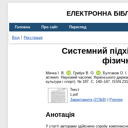
ЕЛЕКТРОННА БІБ
Головна
Про сайт
Перегляд
Вхід
Реєстрація
Системний підхі
фізич
Мичка І. В.
,
Грибук В. О.
,
Булгаков О. І.
аспект.
Науковий часопис Українського держав
культура і спорт). № 197. С. 140–147. ISSN 23
Текст
1.pdf
Завантажити (273kB)
|
Preview
Анотація
У статті авторами здійснено спробу комплексно