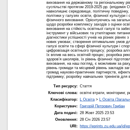
виховання на державному та регіональному рівн
суспільстві протягом 2019-2025 рр. (епідемія 
навколишнє середовище, політичну поведінку, 
політики у галузях освіти, фізичної культури і
фізичного виховання. Орієнтуючись на загально
щодо розробки комплексу заходів з оцінки осві
виховання на стійкість освітньої галузі та за
інструмент у військових та утилітарних питанн
діагностики успішності учнів на різних рівнях 
нових умовах; створення оптимальних умов для
галузі освіти та сфері фізичної культури і спо
цифровізація освітнього процесу; розробка алг
їх вплив на весь освітній процес; розробка ре
здоров’я школярів, їх рівень фізичної підгото
виховання, на наш погляд, є можливим за раху
рівень громади та місцевий рівень закладів заг
громад науково-практичних партнерств, ефект
підтримку; розробку навчальних тренінгів для 
Тип ресурсу:
Стаття
Ключові слова:
освітні втрати, моніторинг,
Класифікатор:
L Освіта
>
L Освіта (Загаль
Користувач:
Григорій Петрович Грибан
Дата подачі:
28 Жовт 2025 23:53
Оновлення:
28 Січ 2026 23:57
URI:
https://eprints.zu.edu.ua/id/e