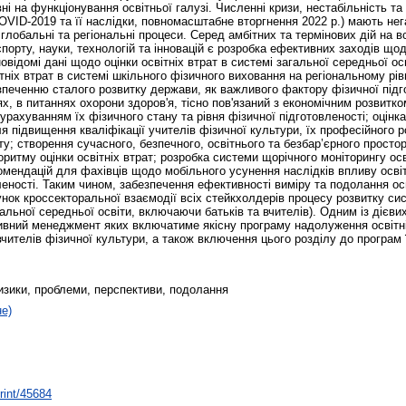
і на функціонування освітньої галузі. Численні кризи, нестабільність т
COVID-2019 та її наслідки, повномасштабне вторгнення 2022 р.) мають не
глобальні та регіональні процеси. Серед амбітних та термінових дій на 
 спорту, науки, технологій та інновацій є розробка ефективних заходів щ
відомі дані щодо оцінки освітніх втрат в системі загальної середньої о
тніх втрат в системі шкільного фізичного виховання на регіональному рі
безпеченню сталого розвитку держави, як важливого фактору фізичної підг
ях, в питаннях охорони здоров'я, тісно пов'язаний з економічним розвитк
з урахуванням їх фізичного стану та рівня фізичної підготовленості; оцінка
 підвищення кваліфікації учителів фізичної культури, їх професійного р
рту; створення сучасного, безпечного, освітнього та безбар’єрного прост
оритму оцінки освітніх втрат; розробка системи щорічного моніторингу осв
комендацій для фахівців щодо мобільного усунення наслідків впливу освіт
вленості. Таким чином, забезпечення ефективності виміру та подолання ос
нок кроссекторальної взаємодії всіх стейкхолдерів процесу розвитку сис
альної середньої освіти, включаючи батьків та вчителів). Одним із дієви
ивний менеджмент яких включатиме якісну програму надолуження освітні
вчителів фізичної культури, а також включення цього розділу до програм ї
 ризики, проблеми, перспективи, подолання
не)
print/45684