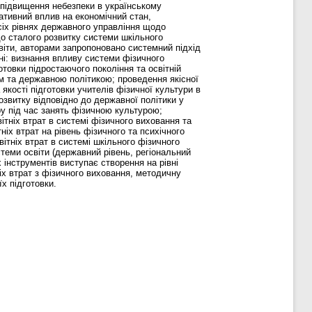
а підвищення небезпеки в українському
гативний вплив на економічний стан,
всіх рівнях державного управління щодо
одо сталого розвитку системи шкільного
світи, авторами запропоновано системний підхід
вні: визнання впливу системи фізичного
отовки підростаючого покоління та освітній
ом та державною політикою; проведення якісної
 якості підготовки учителів фізичної культури в
озвитку відповідно до державної політики у
ору під час занять фізичною культурою;
ітніх втрат в системі фізичного виховання та
ніх втрат на рівень фізичного та психічного
вітніх втрат в системі шкільного фізичного
теми освіти (державний рівень, регіональний
х інструментів виступає створення на рівні
х втрат з фізичного виховання, методичну
х підготовки.