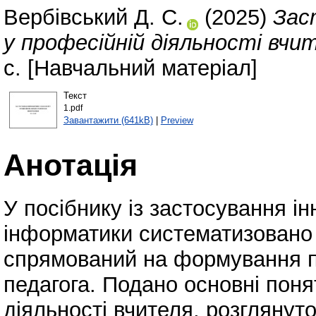
Вербівський Д. С.
(2025)
Зас
у професійній діяльності вчи
с. [Навчальний матеріал]
Текст
1.pdf
Завантажити (641kB)
|
Preview
Анотація
У посібнику із застосування ін
інформатики систематизовано 
спрямований на формування п
педагога. Подано основні поня
діяльності вчителя, розглянуто 