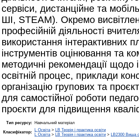
сервіси, дистанційне та мобіл
ШІ, STEAM). Окремо висвітлен
професійній діяльності вчител
використання інтерактивних п
інструментів оцінювання та ком
методичні рекомендації щодо ін
освітній процес, приклади кон
організацію групових та проєк
для самостійної роботи педагог
проєкти для підвищення кваліф
Тип ресурсу:
Навчальний матеріал
L Освіта
>
LB Теорія і практика освіти
Класифікатор:
L Освіта
>
LB Теорія і практика освіти
>
LB2300 Вища о