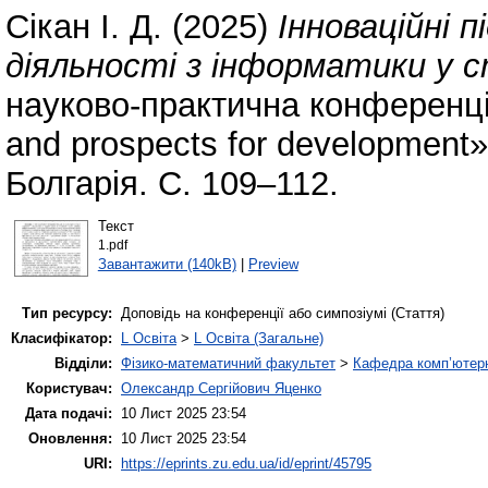
Сікан І. Д.
(2025)
Інноваційні п
діяльності з інформатики у с
науково-практична конференція
and prospects for development
Болгарія. С. 109–112.
Текст
1.pdf
Завантажити (140kB)
|
Preview
Тип ресурсу:
Доповідь на конференції або симпозіумі (Стаття)
Класифікатор:
L Освіта
>
L Освіта (Загальне)
Відділи:
Фізико-математичний факультет
>
Кафедра комп’ютерн
Користувач:
Олександр Сергійович Яценко
Дата подачі:
10 Лист 2025 23:54
Оновлення:
10 Лист 2025 23:54
URI:
https://eprints.zu.edu.ua/id/eprint/45795