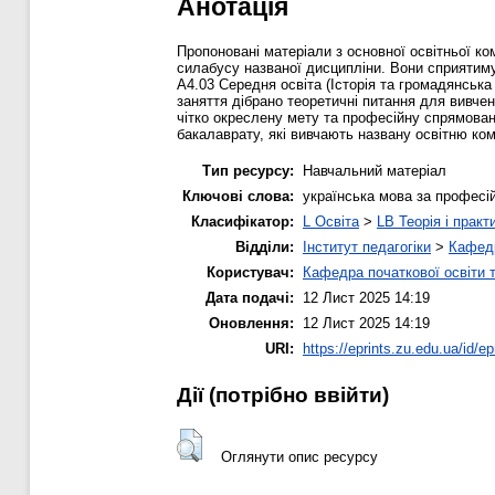
Анотація
Пропоновані матеріали з основної освітньої к
силабусу названої дисципліни. Вони сприятимут
А4.03 Середня освіта (Історія та громадянська 
заняття дібрано теоретичні питання для вивче
чітко окреслену мету та професійну спрямова
бакалаврату, які вивчають названу освітню ко
Тип ресурсу:
Навчальний матеріал
Ключові слова:
українська мова за професі
Класифікатор:
L Освіта
>
LB Теорія і практ
Відділи:
Інститут педагогіки
>
Кафедр
Користувач:
Кафедра початкової освіти 
Дата подачі:
12 Лист 2025 14:19
Оновлення:
12 Лист 2025 14:19
URI:
https://eprints.zu.edu.ua/id/ep
Дії ​​(потрібно ввійти)
Оглянути опис ресурсу