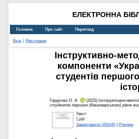
ЕЛЕКТРОННА БІБ
Головна
Про сайт
Перегляд
Вхід
Реєстрація
Інструктивно-мето
компоненти «Укра
студентів першого
істо
Гордієнко О. А.
(2025)
Інструктивно-методи
студентів першого (бакалаврського) рівня ви
Текст
1.pdf
Завантажити (291kB)
|
Preview