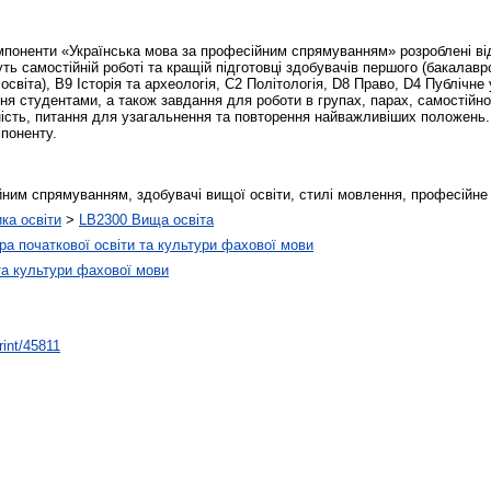
омпоненти «Українська мова за професійним спрямуванням» розроблені від
ь самостійній роботі та кращій підготовці здобувачів першого (бакалавр
освіта), В9 Історія та археологія, С2 Політологія, D8 Право, D4 Публічне
ння студентами, а також завдання для роботи в групах, парах, самостійн
ність, питання для узагальнення та повторення найважливіших положень
мпоненту.
йним спрямуванням, здобувачі вищої освіти, стилі мовлення, професійне
ика освіти
>
LB2300 Вища освіта
а початкової освіти та культури фахової мови
та культури фахової мови
rint/45811