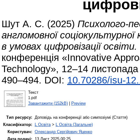
цифрові
Шут А. С.
(2025)
Психолого-пе
англомовної соціокультурно
в умовах цифровізації освіти.
конференція «Innovative Appro
Technology», 12–14 листопада 2
490–494. DOI:
10.70286/isu-12
Текст
1.pdf
Завантажити (152kB)
|
Preview
Тип ресурсу:
Доповідь на конференції або симпозіумі (Стаття)
Класифікатор:
L Освіта
>
L Освіта (Загальне)
Користувач:
Олександр Сергійович Яценко
Дата подачі:
13 Лист 2025 00:25