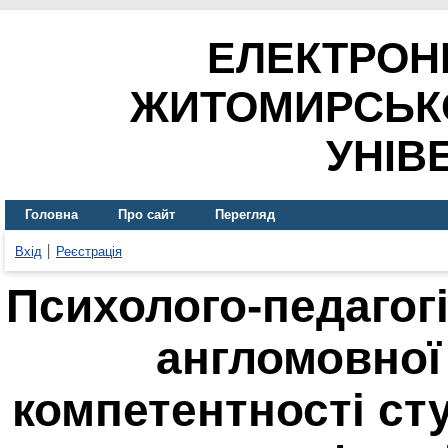
ЕЛЕКТРОН
ЖИТОМИРСЬК
УНІВ
Головна
Про сайт
Перегляд
Вхід
Реєстрація
Психолого-педагог
англомовної
компетентності ст