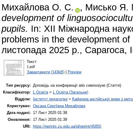
Михайлова О. С.
,
Мисько Я. 
development of linguosociocultu
pupils.
In: XII Міжнародна наук
problems in the development of
листопада 2025 р., Сарагоса, І
Текст
1.pdf
Завантажити (143kB)
|
Preview
Тип ресурсу:
Доповідь на конференції або симпозіумі (Стаття)
Класифікатор:
L Освіта
>
L Освіта (Загальне)
Відділи:
Інститут педагогіки
>
Кафедра англійської мови з мето
Користувач:
Оксана Сергіївна Михайлова
Дата подачі:
17 Лист 2025 01:38
Оновлення:
17 Лист 2025 01:39
URI:
https://eprints.zu.edu.ua/id/eprint/45855