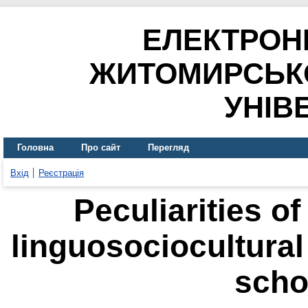
ЕЛЕКТРОН
ЖИТОМИРСЬК
УНІВ
Головна
Про сайт
Перегляд
Вхід
Реєстрація
Peculiarities o
linguosociocultura
scho