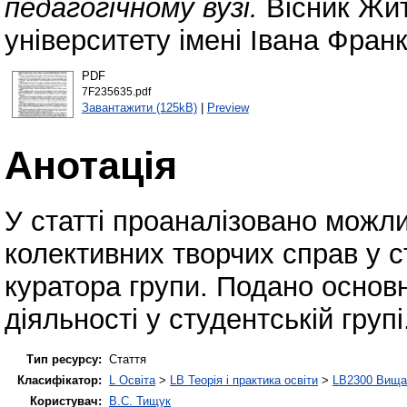
педагогічному вузі.
Вісник Жит
університету імені Івана Фран
PDF
7F235635.pdf
Завантажити (125kB)
|
Preview
Анотація
У статті проаналізовано можл
колективних творчих справ у 
куратора групи. Подано основн
діяльності у студентській групі
Тип ресурсу:
Стаття
Класифікатор:
L Освіта
>
LB Теорія і практика освіти
>
LB2300 Вища 
Користувач:
В.С. Тищук