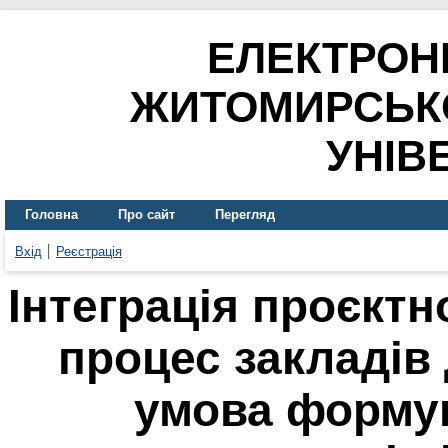
ЕЛЕКТРОН
ЖИТОМИРСЬК
УНІВ
Головна
Про сайт
Перегляд
Вхід
Реєстрація
Інтеграція проєктно
процес закладів 
умова формув