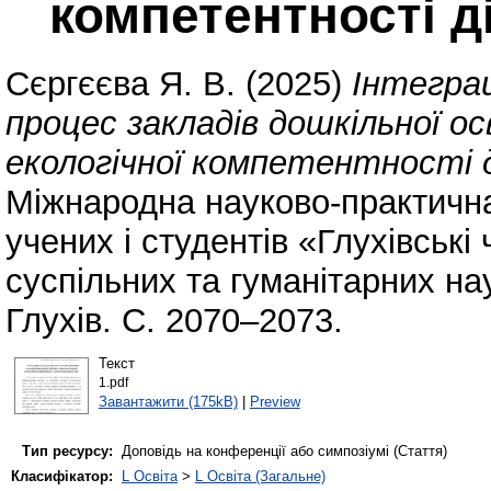
компетентності д
Сєргєєва Я. В.
(2025)
Інтеграц
процес закладів дошкільної о
екологічної компетентності д
Міжнародна науково-практичн
учених і студентів «Глухівські
суспільних та гуманітарних на
Глухів. С. 2070–2073.
Текст
1.pdf
Завантажити (175kB)
|
Preview
Тип ресурсу:
Доповідь на конференції або симпозіумі (Стаття)
Класифікатор:
L Освіта
>
L Освіта (Загальне)