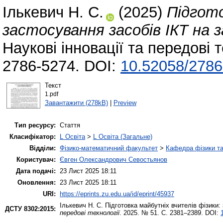
Ількевич Н. С.
(2025)
Підгото
застосування засобів ІКТ на з
Наукові інновації та передові 
2786-5274. DOI:
10.52058/2786
Текст
1.pdf
Завантажити (278kB)
|
Preview
Тип ресурсу:
Стаття
Класифікатор:
L Освіта
>
L Освіта (Загальне)
Відділи:
Фізико-математичний факультет
>
Кафедра фізики та
Користувач:
Євген Олександрович Севостьянов
Дата подачі:
23 Лист 2025 18:11
Оновлення:
23 Лист 2025 18:11
URI:
https://eprints.zu.edu.ua/id/eprint/45937
Ількевич Н. С.
Підготовка майбутніх вчителів фізики: 
ДСТУ 8302:2015:
передові технології
. 2025. № 51. С. 2381–2389. DOI: