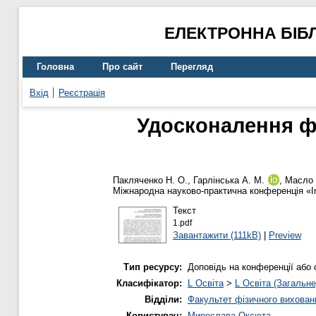
ЕЛЕКТРОННА БІБ
Головна
Про сайт
Перегляд
Вхід
Реєстрація
Удосконалення фі
Пакляченко Н. О.
,
Гарлінська А. М.
,
Масло 
Міжнародна науково-практична конференція «Inno
Текст
1.pdf
Завантажити (111kB)
|
Preview
Тип ресурсу:
Доповідь на конференції або 
Класифікатор:
L Освіта
>
L Освіта (Загальне
Відділи:
Факультет фізичного вихован
Користувач:
Мирослава Оксюта