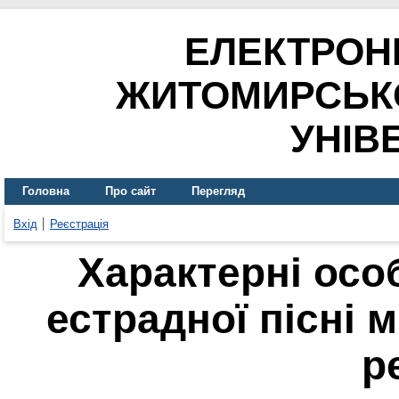
ЕЛЕКТРОН
ЖИТОМИРСЬК
УНІВ
Головна
Про сайт
Перегляд
Вхід
Реєстрація
Характерні осо
естрадної пісні 
р