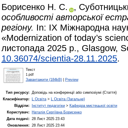
Борисенко Н. С.
,
Суботницьки
особливості авторської естр
регіону.
In: IX Міжнародна нау
«Modernization of today’s scien
листопада 2025 р., Glasgow, Sc
10.36074/scientia-28.11.2025
.
Текст
1.pdf
Завантажити (184kB)
|
Preview
Тип ресурсу:
Доповідь на конференції або симпозіумі (Стаття)
Класифікатор:
L Освіта
>
L Освіта (Загальне)
Відділи:
Інститут педагогіки
>
Кафедра мистецької освіти
Користувач:
Наталія Сергіївна Борисенко
Дата подачі:
28 Лист 2025 23:43
Оновлення:
28 Лист 2025 23:44