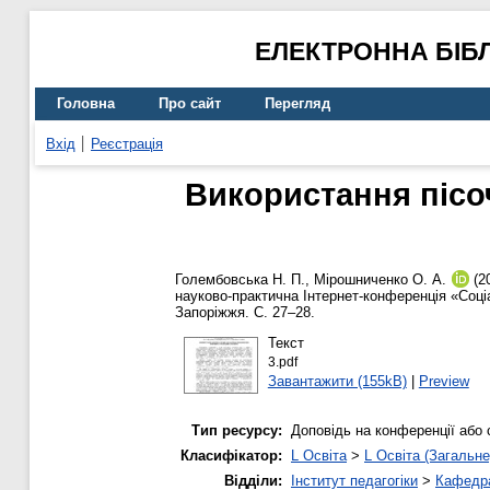
ЕЛЕКТРОННА БІБ
Головна
Про сайт
Перегляд
Вхід
Реєстрація
Використання пісоч
Голембовська Н. П.
,
Мірошниченко О. А.
(2
науково-практична Інтернет-конференція «Соціа
Запоріжжя. С. 27–28.
Текст
3.pdf
Завантажити (155kB)
|
Preview
Тип ресурсу:
Доповідь на конференції або 
Класифікатор:
L Освіта
>
L Освіта (Загальне
Відділи:
Інститут педагогіки
>
Кафедра