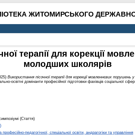
ЛІОТЕКА ЖИТОМИРСЬКОГО ДЕРЖАВНО
ної терапії для корекції мов
молодших школярів
025)
Використання пісочної терапії для корекції мовленнєвих порушень 
льно-освітні домінанти професійної підготовки фахівців соціальної сфери
симпозіумі (Стаття)
)
 професійно-педагогічної, спеціальної освіти, андрагогіки та управління