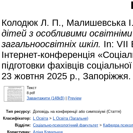
Колодюк Л. П.
,
Малишевська І.
дітей з особливими освітніми
загальноосвітніх шкіл.
In: VІІ
Інтернет-конференція «Соціал
підготовки фахівців соціальної
23 жовтня 2025 р., Запоріжжя.
Текст
8.pdf
Завантажити (148kB)
|
Preview
Тип ресурсу:
Доповідь на конференції або симпозіумі (Стаття)
Класифікатор:
L Освіта
>
L Освіта (Загальне)
Відділи:
Соціально-психологічний факультет
>
Кафедра психолог
Користувач:
Аліна Ковальчук