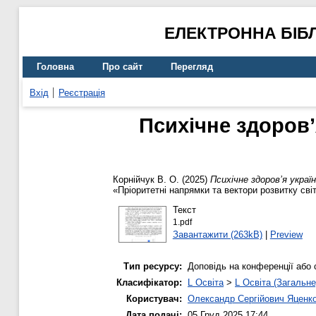
ЕЛЕКТРОННА БІБ
Головна
Про сайт
Перегляд
Вхід
Реєстрація
Психічне здоров’
Корнійчук В. О.
(2025)
Психічне здоров’я украї
«Пріоритетні напрямки та вектори розвитку світ
Текст
1.pdf
Завантажити (263kB)
|
Preview
Тип ресурсу:
Доповідь на конференції або 
Класифікатор:
L Освіта
>
L Освіта (Загальне
Користувач:
Олександр Сергійович Яценк
Дата подачі:
05 Груд 2025 17:44