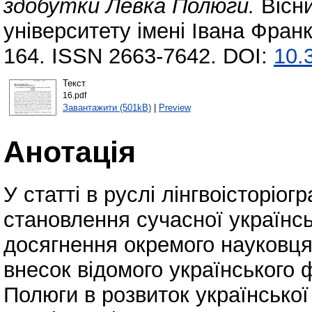
здобутки Левка Полюги.
Вісни
університету імені Івана Франк
164. ISSN 2663-7642. DOI:
10.
Текст
16.pdf
Завантажити (501kB)
|
Preview
Анотація
У статті в руслі лінгвоісторіо
становлення сучасної українськ
досягнення окремого науковця.
внесок відомого українського
Полюги в розвиток української