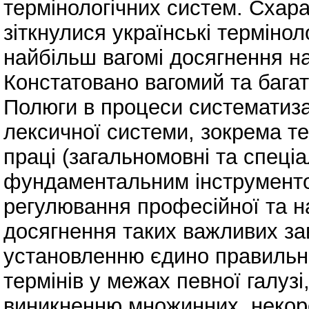
термінологічних систем. Схар
зіткнулися українські термінол
найбільш вагомі досягнення на
Констатовано вагомий та бага
Полюги в процеси систематиза
лексичної системи, зокрема те
праці (загальномовні та спеціа
фундаментальним інструменто
регулювання професійної та н
досягнення таких важливих за
установленню єдино правильно
термінів у межах певної галузі
виникненню множинних, некоре