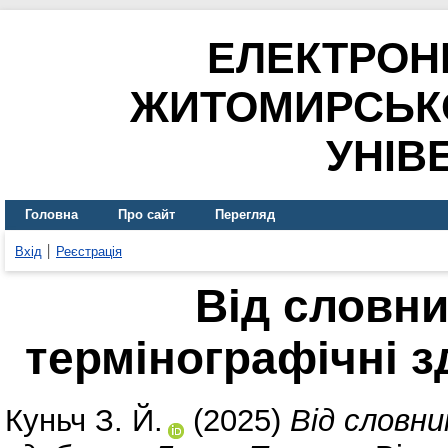
ЕЛЕКТРОН
ЖИТОМИРСЬК
УНІВ
Головна
Про сайт
Перегляд
Вхід
Реєстрація
Від словни
термінографічні 
Куньч З. Й.
(2025)
Від словни