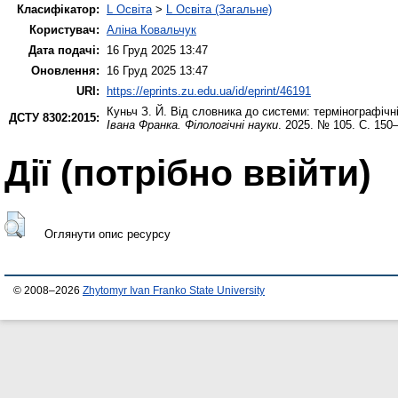
Класифікатор:
L Освіта
>
L Освіта (Загальне)
Користувач:
Аліна Ковальчук
Дата подачі:
16 Груд 2025 13:47
Оновлення:
16 Груд 2025 13:47
URI:
https://eprints.zu.edu.ua/id/eprint/46191
Куньч З. Й.
Від словника до системи: термінографічн
ДСТУ 8302:2015:
Івана Франка. Філологічні науки
. 2025. № 105. С. 150
Дії ​​(потрібно ввійти)
Оглянути опис ресурсу
© 2008–2026
Zhytomyr Ivan Franko State University