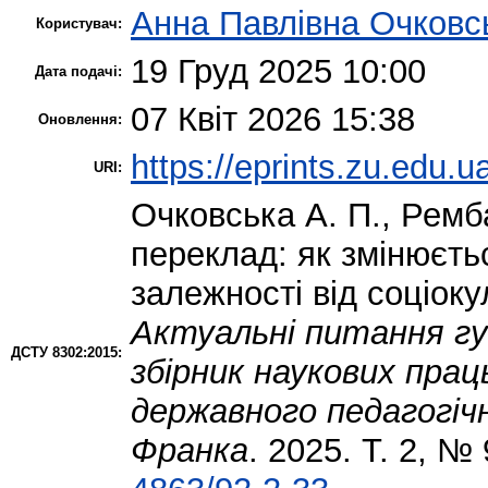
Анна Павлівна Очковс
Користувач:
19 Груд 2025 10:00
Дата подачі:
07 Квіт 2026 15:38
Оновлення:
https://eprints.zu.edu.u
URI:
Очковська А. П.
,
Ремба
переклад: як змінюєть
залежності від соціоку
Актуальні питання гу
ДСТУ 8302:2015:
збірник наукових пра
державного педагогічн
Франка
. 2025. Т. 2, №