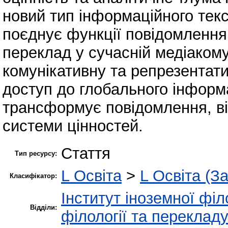
новий тип інформаційного тек
поєднує функції повідомлення
переклад у сучасній медіакому
комунікативну та репрезентатив
доступ до глобального інформа
трансформує повідомлення, в
системи цінностей.
Стаття
Тип ресурсу:
L Освіта
>
L Освіта (З
Класифікатор:
Інститут іноземної філ
Відділи:
філології та переклад