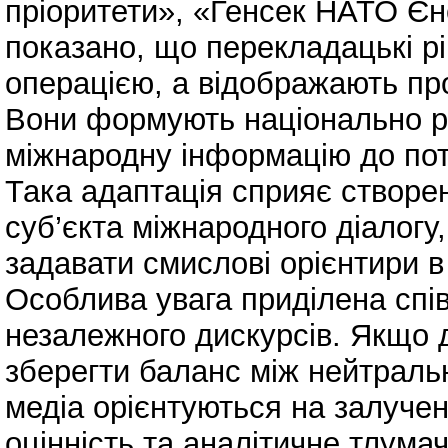
пріоритети», «Генсек НАТО Єнс
показано, що перекладацькі р
операцією, а відображають про
Вони формують національно ре
міжнародну інформацію до потр
Така адаптація сприяє створе
суб’єкта міжнародного діалогу
задавати смислові орієнтири в
Особлива увага приділена спі
незалежного дискурсів. Якщо 
зберегти баланс між нейтральн
медіа орієнтуються на залучен
оцінність та аналітичне тлума