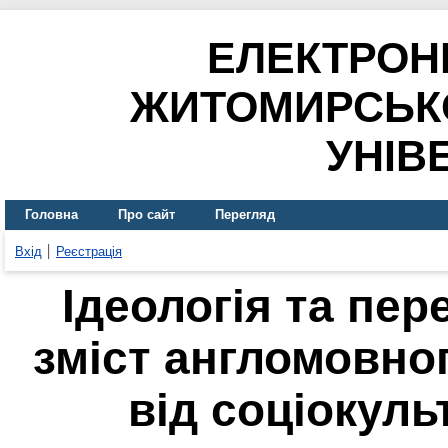
ЕЛЕКТРОН
ЖИТОМИРСЬК
УНІВ
Головна
Про сайт
Перегляд
Вхід
Реєстрація
Ідеологія та пер
зміст англомовног
від соціокуль