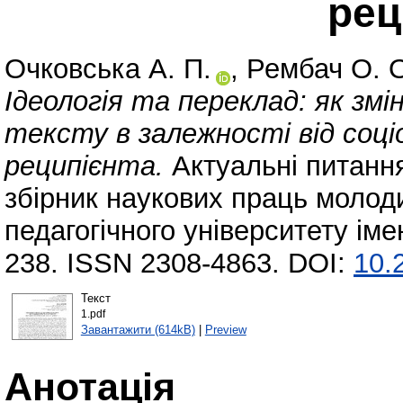
рец
Очковська А. П.
,
Рембач О. 
Ідеологія та переклад: як зм
тексту в залежності від соц
реципієнта.
Актуальні питання
збірник наукових праць молод
педагогічного університету іме
238. ISSN 2308-4863. DOI:
10.
Текст
1.pdf
Завантажити (614kB)
|
Preview
Анотація