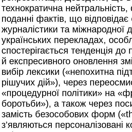
технократична нейтральність, 
поданні фактів, що відповідає
журналістики та міжнародної 
українських перекладах, особл
спостерігається тенденція до 
й експресивного оновлення змі
вибір лексики («непохитна під
рішучих дій»), через переосм
«процедурної політики» на «фр
боротьби»), а також через пос
замість безособових форм («th
з’являються персоналізовані к