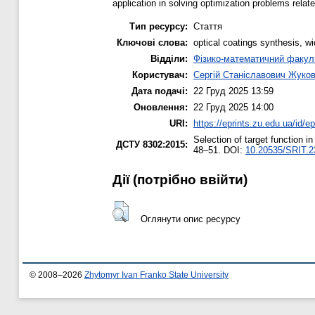
application in solving optimization problems rela
Тип ресурсу:
Стаття
Ключові слова:
optical coatings synthesis, wi
Відділи:
Фізико-математичний факул
Користувач:
Сергій Станіславович Жуко
Дата подачі:
22 Груд 2025 13:59
Оновлення:
22 Груд 2025 14:00
URI:
https://eprints.zu.edu.ua/id/e
Selection of target function i
ДСТУ 8302:2015:
48–51. DOI:
10.20535/SRIT.2
Дії ​​(потрібно ввійти)
Оглянути опис ресурсу
© 2008–2026
Zhytomyr Ivan Franko State University