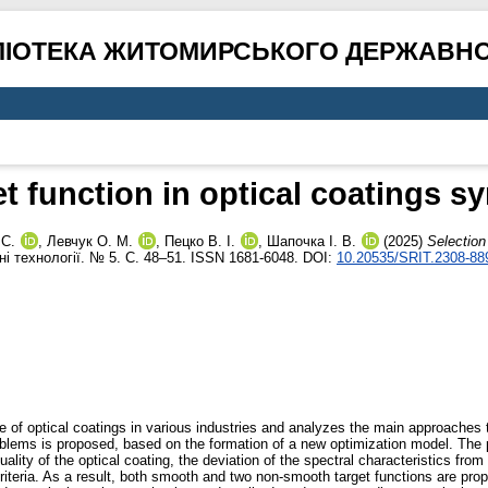
ЛІОТЕКА ЖИТОМИРСЬКОГО ДЕРЖАВНО
et function in optical coatings 
 С.
,
Левчук О. М.
,
Пецко В. І.
,
Шапочка І. В.
(2025)
Selection
і технології. № 5. С. 48–51. ISSN 1681-6048. DOI:
10.20535/SRIT.2308-88
e of optical coatings in various industries and analyzes the main approaches to
oblems is proposed, based on the formation of a new optimization model. The p
uality of the optical coating, the deviation of the spectral characteristics fr
iteria. As a result, both smooth and two non-smooth target functions are prop