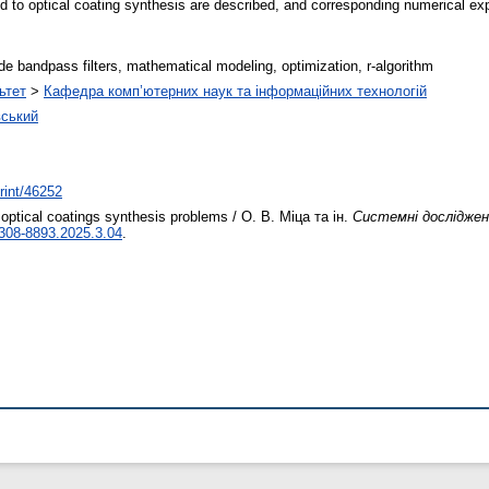
ted to optical coating synthesis are described, and corresponding numerical e
de bandpass filters, mathematical modeling, optimization, r-algorithm
ьтет
>
Кафедра комп’ютерних наук та інформаційних технологій
вський
print/46252
n optical coatings synthesis problems / О. В. Міца та ін.
Системні досліджен
308-8893.2025.3.04
.