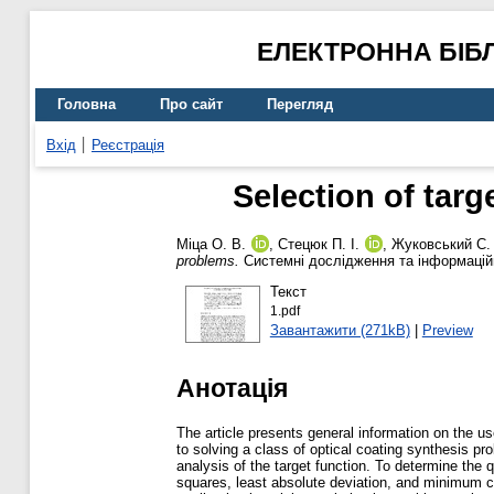
ЕЛЕКТРОННА БІБ
Головна
Про сайт
Перегляд
Вхід
Реєстрація
Selection of targ
Міца О. В.
,
Стецюк П. І.
,
Жуковський С.
problems.
Системні дослідження та інформаційн
Текст
1.pdf
Завантажити (271kB)
|
Preview
Анотація
The article presents general information on the us
to solving a class of optical coating synthesis pr
analysis of the target function. To determine the q
squares, least absolute deviation, and minimum cr