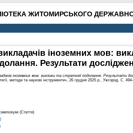
ЛІОТЕКА ЖИТОМИРСЬКОГО ДЕРЖАВНО
викладачів іноземних мов: викл
долання. Результати дослідже
адачів іноземних мов: виклики та стратегії подолання. Результати до
егії, методи та наукові інструменти», 26 грудня 2025 р., Ужгород. С. 49
симпозіумі (Стаття)
)
о