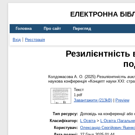
ЕЛЕКТРОННА БІБ
Головна
Про сайт
Перегляд
Вхід
Реєстрація
Резилієнтність 
по
Колдомасова А. О.
(2025)
Резилієнтність викл
наукова конференція «Концепт науки XXI: страт
Текст
1.pdf
Завантажити (213kB)
|
Preview
Тип ресурсу:
Доповідь на конференції або 
Класифікатор:
L Освіта
>
L Освіта (Загальне
Користувач:
Олександр Сергійович Яценк
Дата подачі:
27 Груд 2025 01:44