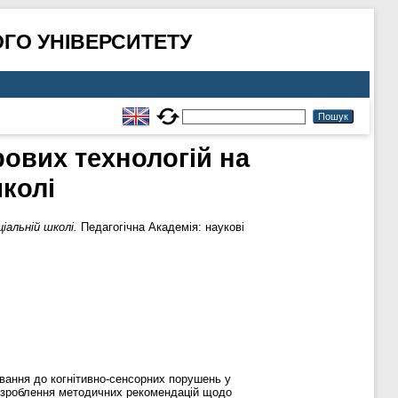
ГО УНІВЕРСИТЕТУ
ових технологій на
школі
альній школі.
Педагогічна Академія: наукові
ування до когнітивно-сенсорних порушень у
а розроблення методичних рекомендацій щодо