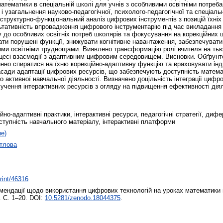
атематики в спеціальній школі для учнів з особливими освітніми потреб
і узагальнення науково-педагогічної, психолого-педагогічної та спеціаль
і структурно-функціональний аналіз цифрових інструментів з позицій їхні
тативність впровадження цифрового інструментарію під час викладання 
у до особливих освітніх потреб школярів та фокусування на корекційних
ати порушені функції, знижувати когнітивне навантаження, забезпечувати
ними освітніми труднощами. Виявлено трансформацію ролі вчителя на тью
процесі взаємодії з адаптивним цифровим середовищем. Висновки. Обґрун
нно спиратися на їхню корекційно-адаптивну функцію та враховувати інди
засади адаптації цифрових ресурсів, що забезпечують доступність матем
 активної навчальної діяльності. Визначено доцільність інтеграції цифр
лучення інтерактивних ресурсів з огляду на підвищення ефективності дія
йно-адаптивні практики, інтерактивні ресурси, педагогічні стратегії, диф
оступність навчального матеріалу, інтерактивні платформи
не)
тлова
print/46316
ендації щодо використання цифрових технологій на уроках математики 
. С. 1–20. DOI:
10.5281/zenodo.18044375
.