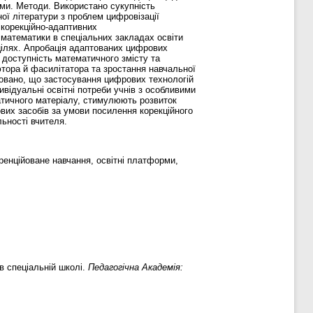
ами. Методи. Використано сукупність
ної літератури з проблем цифровізації
х корекційно-адаптивних
математики в спеціальних закладах освіти
 цілях. Апробація адаптованих цифрових
 доступність математичного змісту та
тора й фасилітатора та зростання навчальної
товано, що застосування цифрових технологій
відуальні освітні потреби учнів з особливими
атичного матеріалу, стимулюють розвиток
ових засобів за умови посилення корекційного
льності вчителя.
еренційоване навчання, освітні платформи,
в спеціальній школі.
Педагогічна Академія: