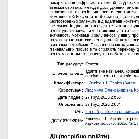
використання цифрових технологій на уроках м
взаємопов’язаних методів дослідження: аналіз 
інклюзивної та спеціальної освіти; системний 
можливостей.Результати. Доведено, що резуль
безпосередньо залежить від адаптації контент
інструментів довела їхню здатність компенсув
підвищувати навчальну автономію учнів з різ
активності, мотивації й залученості учнів у 
на уроках математики в спеціальній школі пови
освітніми потребами. Узагальнено методичні 
пізнавальних процесів та сприяють переходу до
аспекту освітнього процесу та необхідність за
Тип ресурсу:
Стаття
адаптивне навчання, корекці
Ключові слова:
особливі освітні потреби, д
Класифікатор:
L Освіта
>
L Освіта (Загаль
Користувач:
Людмила Олександрівна Ко
Дата подачі:
27 Груд 2025 23:33
Оновлення:
27 Груд 2025 23:34
URI:
https://eprints.zu.edu.ua/id/e
Кравчук І. Г.
Методичні реком
ДСТУ 8302:2015:
наукові записки
. 2025. № 25
Дії ​​(потрібно ввійти)