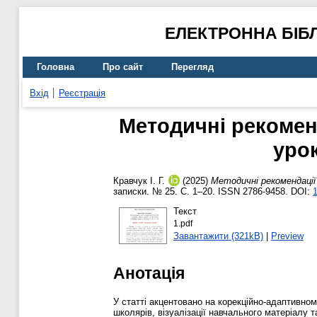
ЕЛЕКТРОННА БІБ
Головна
Про сайт
Перегляд
Вхід
Реєстрація
Методичні рекомен
урок
Кравчук І. Г.
(2025)
Методичні рекомендації
записки. № 25. С. 1–20. ISSN 2786-9458. DOI:
Текст
1.pdf
Завантажити (321kB)
|
Preview
Анотація
У статті акцентовано на корекційно-адаптивно
школярів, візуалізації навчального матеріалу 