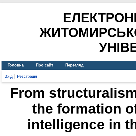
ЕЛЕКТРОН
ЖИТОМИРСЬК
УНІВ
Головна
Про сайт
Перегляд
Вхід
Реєстрація
From structuralism
the formation o
intelligence in t