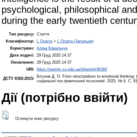
psychological, philosophical and
during the early twentieth centur
Тип ресурсу:
Стаття
Класифікатор:
L Освіта
>
L Освіта (Загальне)
Користувач:
Аліна Ковальчук
Дата подачі:
29 Груд 2025 14:37
Оновлення:
29 Груд 2025 14:37
URI:
https://eprints.zu.edu.ua/id/eprint/46360
Бігунов Д. О.
From structuralism to emotional thinking: t
ДСТУ 8302:2015:
соціальної та практичної психології
. 2025. № 6. С. 8
Дії ​​(потрібно ввійти)
Оглянути опис ресурсу