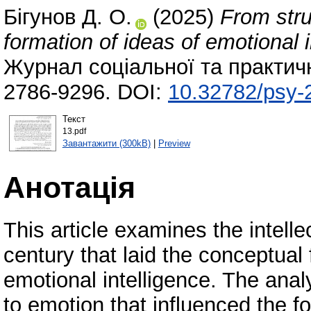
Бігунов Д. О.
(2025)
From stru
formation of ideas of emotional i
Журнал соціальної та практичн
2786-9296. DOI:
10.32782/psy-
Текст
13.pdf
Завантажити (300kB)
|
Preview
Анотація
This article examines the intelle
century that laid the conceptual
emotional intelligence. The anal
to emotion that influenced the f