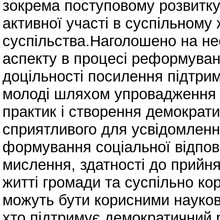
зокрема поступовому розвитку 
активної участі в суспільному ж
суспільства.Наголошено на не
аспекту в процесі реформуванн
доцільності посилення підтри
молоді шляхом упровадження 
практик і створення демократи
сприятливого для усвідомленн
формування соціальної відпові
мислення, здатності до прийнят
житті громади та суспільно кор
можуть бути корисними науковц
хто підтримує демократичний р