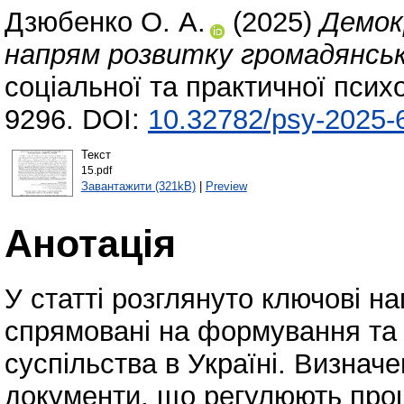
Дзюбенко О. А.
(2025)
Демок
напрям розвитку громадянсько
соціальної та практичної психо
9296. DOI:
10.32782/psy-2025-
Текст
15.pdf
Завантажити (321kB)
|
Preview
Анотація
У статті розглянуто ключові н
спрямовані на формування та 
суспільства в Україні. Визнач
документи, що регулюють про