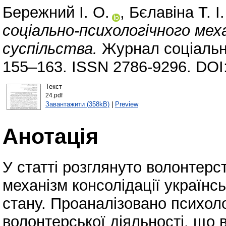
Бережний І. О.
,
Бєлавіна Т. І.
соціально-психологічного меха
суспільства.
Журнал соціально
155–163. ISSN 2786-9296. DOI
Текст
24.pdf
Завантажити (358kB)
|
Preview
Анотація
У статті розглянуто волонтерс
механізм консолідації українс
стану. Проаналізовано психолог
волонтерської діяльності, що в