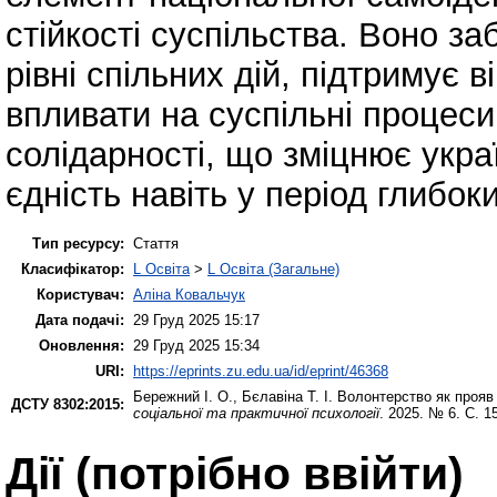
стійкості суспільства. Воно за
рівні спільних дій, підтримує 
впливати на суспільні процеси
солідарності, що зміцнює укра
єдність навіть у період глибоки
Тип ресурсу:
Стаття
Класифікатор:
L Освіта
>
L Освіта (Загальне)
Користувач:
Аліна Ковальчук
Дата подачі:
29 Груд 2025 15:17
Оновлення:
29 Груд 2025 15:34
URI:
https://eprints.zu.edu.ua/id/eprint/46368
Бережний І. О.
,
Бєлавіна Т. І.
Волонтерство як прояв 
ДСТУ 8302:2015:
соціальної та практичної психології
. 2025. № 6. С. 
Дії ​​(потрібно ввійти)