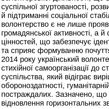
суспільної згуртованості, розв
й підтриманні соціальної стаб
волонтерство є не лише прояв
громадянської активності, а й
цінностей, що забезпечує іден
та сприяє формуванню почуття
2014 року український волонт
стихійної самоорганізації до с
суспільства, який відіграє вир
обороноздатності, гуманітарній
постраждалих. Зазначено, що
відновлення горизонтальних зв