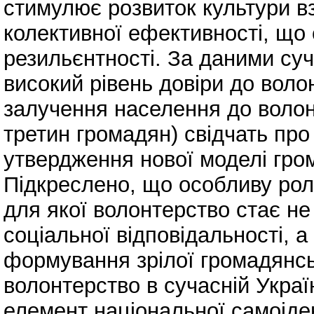
стимулює розвиток культури в
колективної ефективності, що
резильєнтності. За даними суч
високий рівень довіри до воло
залучення населення до волонт
третин громадян) свідчать про
утвердження нової моделі гром
Підкреслено, що особливу роль
для якої волонтерство стає не
соціальної відповідальності, а
формування зрілої громадянсь
волонтерство в сучасній Укра
елемент національної самоіде