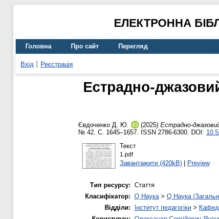
ЕЛЕКТРОННА БІБ
Головна
Про сайт
Перегляд
Вхід
Реєстрація
Естрадно-джазовий
Євдоченко Д. Ю.
(2025)
Естрадно-джазовий
№ 42. С. 1645–1657. ISSN 2786-6300. DOI:
10.5
Текст
1.pdf
Завантажити (420kB)
|
Preview
Тип ресурсу:
Стаття
Класифікатор:
Q Наука
>
Q Наука (Загальн
Відділи:
Інститут педагогіки
>
Кафедр
Користувач:
Олександр Сергійович Яцен