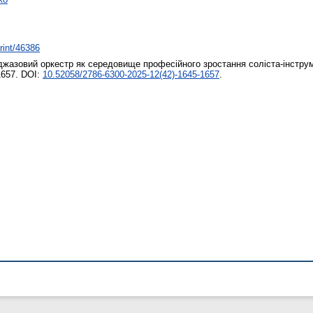
print/46386
жазовий оркестр як середовище професійного зростання соліста-інстру
1657. DOI:
10.52058/2786-6300-2025-12(42)-1645-1657
.