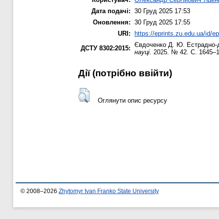
Дата подачі:
30 Груд 2025 17:53
Оновлення:
30 Груд 2025 17:55
URI:
https://eprints.zu.edu.ua/id/e
Євдоченко Д. Ю.
Естрадно-д
ДСТУ 8302:2015:
науці
. 2025. № 42. С. 1645–
Дії ​​(потрібно ввійти)
Оглянути опис ресурсу
© 2008–2026
Zhytomyr Ivan Franko State University