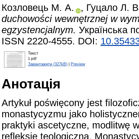
Козловець М. А.
,
Гуцало Л. В
duchowości wewnętrznej w wymi
egzystencjalnym.
Українська по
ISSN 2220-4555. DOI:
10.35433
Текст
1.pdf
Завантажити (327kB)
|
Preview
Анотація
Artykuł poświęcony jest filozofi
monastycyzmu jako holistyczn
praktyki ascetyczne, modlitwę 
refleksję teologiczną. Monasty