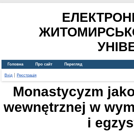
ЕЛЕКТРОН
ЖИТОМИРСЬК
УНІВ
Головна
Про сайт
Перегляд
Вхід
Реєстрація
Monastycyzm jak
wewnętrznej w wym
i egzy