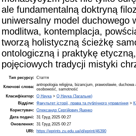
ale fundamentalną doktryną filo
uniwersalny model duchowego w
modlitwa, kontemplacja, powści
tworzą holistyczną ścieżkę samo
ontologiczną i praktykę etyczną,
pojęciowych tradycji mistyki chr
Тип ресурсу:
Стаття
antropologia religijna, bizancjum, prawosławie, duchowa
Ключові слова:
osobowość, samotność
Класифікатор:
Q Наука
>
Q Наука (Загальне)
Відділи:
Факультет історії, права та публічного управління
>
К
Користувач:
Олександр Сергійович Яценко
Дата подачі:
31 Груд 2025 00:27
Оновлення:
31 Груд 2025 00:27
URI:
https://eprints.zu.edu.ua/id/eprint/46390