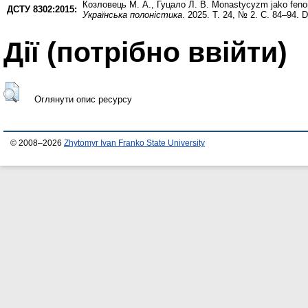
Козловець М. А.
,
Гуцало Л. В.
Monastycyzm jako fenom
ДСТУ 8302:2015:
Українська полоністика
. 2025. Т. 24, № 2. С. 84–94. 
Дії ​​(потрібно ввійти)
Оглянути опис ресурсу
© 2008–2026
Zhytomyr Ivan Franko State University