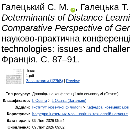
Галецький С. М.
,
Галецька Т. 
Determinants of Distance Learni
Comparative Perspective of Ge
науково-практична конференція
technologies: issues and challe
Франція. С. 87–91.
Текст
1.pdf
Завантажити (127kB)
|
Preview
Тип ресурсу:
Доповідь на конференції або симпозіумі (Стаття)
Класифікатор:
L Освіта
>
L Освіта (Загальне)
Відділи:
Інститут іноземної філології
>
Кафедра іноземних мов і
Користувач:
Кафедра іноземних мов і новітніх технологій навчання
Дата подачі:
09 Лют 2026 08:54
Оновлення:
09 Лют 2026 09:02