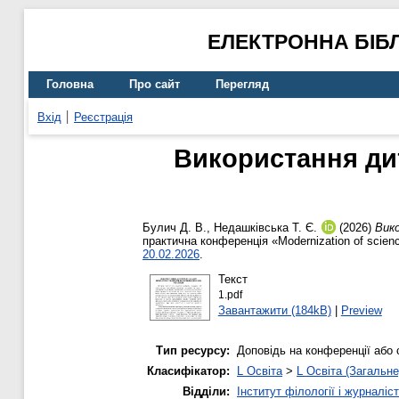
ЕЛЕКТРОННА БІБ
Головна
Про сайт
Перегляд
Вхід
Реєстрація
Використання дит
Булич Д. В.
,
Недашківська Т. Є.
(2026)
Вико
практична конференція «Modernization of science
20.02.2026
.
Текст
1.pdf
Завантажити (184kB)
|
Preview
Тип ресурсу:
Доповідь на конференції або 
Класифікатор:
L Освіта
>
L Освіта (Загальне
Відділи:
Інститут філології і журналіс