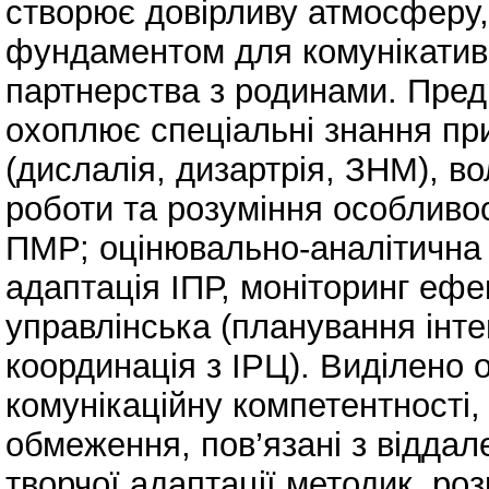
створює довірливу атмосферу, 
фундаментом для комунікативн
партнерства з родинами. Пред
охоплює спеціальні знання пр
(дислалія, дизартрія, ЗНМ), в
роботи та розуміння особливос
ПМР; оцінювально-аналітична 
адаптація ІПР, моніторинг ефек
управлінська (планування інте
координація з ІРЦ). Виділено 
комунікаційну компетентності
обмеження, пов’язані з відда
творчої адаптації методик, ро