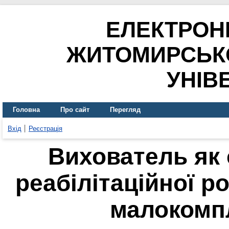
ЕЛЕКТРОН
ЖИТОМИРСЬК
УНІВ
Головна
Про сайт
Перегляд
Вхід
Реєстрація
Вихователь як 
реабілітаційної р
малокомп