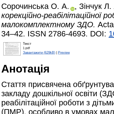
Сорочинська О. А.
,
Зінчук Л.
корекційно-реабілітаційної р
малокомплектному ЗДО.
Acta
34–42. ISSN 2786-4693. DOI:
1
Текст
1.pdf
Завантажити (629kB)
|
Preview
Анотація
Стаття присвячена обґрунтува
закладу дошкільної освіти (ЗД
реабілітаційної роботи з діт
(ПМР), особливо в умовах мал