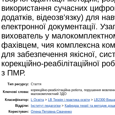
використання сучасних цифров
додатків, відеозв’язку) для на
електронної документації. Уз
вихователь у малокомплектно
фахівцем, чия комплексна ком
для забезпечення якісної, сис
корекційно-реабілітаційної ро
з ПМР.
Тип ресурсу:
Стаття
корекційно-реабілітаційна робота, порушення мовлен
Ключові слова:
малокомплектний ЗДО
Класифікатор:
L Освіта
>
LB Теорія і практика освіти
>
LB2300 Вища 
Відділи:
Інститут педагогіки
>
Кафедра теорії та методик дошк
Користувач:
Олена Петрівна Сіваченко