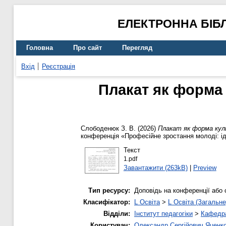
ЕЛЕКТРОННА БІБ
Головна
Про сайт
Перегляд
Вхід
Реєстрація
Плакат як форма 
Слободенюк З. В.
(2026)
Плакат як форма куль
конференція «Професійне зростання молоді: іде
Текст
1.pdf
Завантажити (263kB)
|
Preview
Тип ресурсу:
Доповідь на конференції або 
Класифікатор:
L Освіта
>
L Освіта (Загальне
Відділи:
Інститут педагогіки
>
Кафедра
Користувач:
Олександр Сергійович Яценк