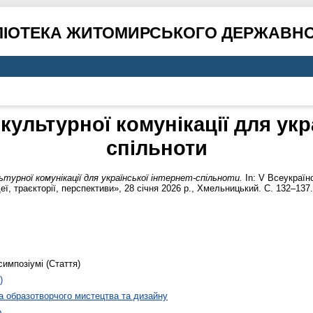
ЛІОТЕКА ЖИТОМИРСЬКОГО ДЕРЖАВНО
культурної комунікації для укра
спільноти
турної комунікації для української інтернет-спільноти.
In: V Всеукраїн
ї, траєкторії, перспективи», 28 січня 2026 р., Хмельницький. С. 132–137.
симпозіумі (Стаття)
)
 образотворчого мистецтва та дизайну
о