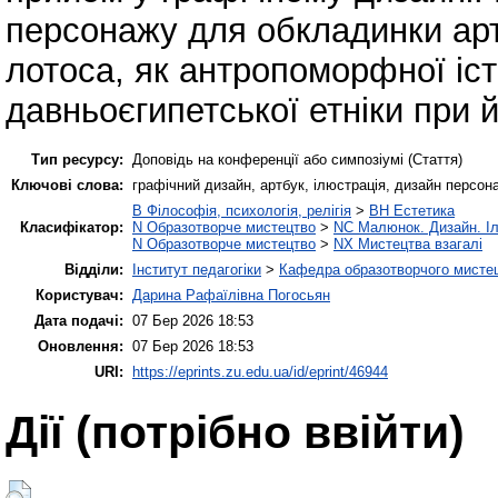
персонажу для обкладинки артб
лотоса, як антропоморфної іст
давньоєгипетської етніки при й
Тип ресурсу:
Доповідь на конференції або симпозіумі (Стаття)
Ключові слова:
графічний дизайн, артбук, ілюстрація, дизайн персона
B Філософія, психологія, релігія
>
BH Естетика
Класифікатор:
N Образотворче мистецтво
>
NC Малюнок. Дизайн. І
N Образотворче мистецтво
>
NX Мистецтва взагалі
Відділи:
Інститут педагогіки
>
Кафедра образотворчого мистец
Користувач:
Дарина Рафаїлівна Погосьян
Дата подачі:
07 Бер 2026 18:53
Оновлення:
07 Бер 2026 18:53
URI:
https://eprints.zu.edu.ua/id/eprint/46944
Дії ​​(потрібно ввійти)