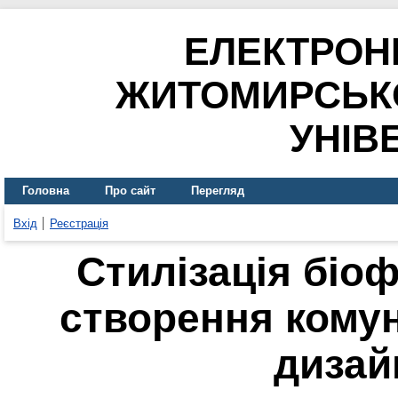
ЕЛЕКТРОН
ЖИТОМИРСЬК
УНІВ
Головна
Про сайт
Перегляд
Вхід
Реєстрація
Стилізація біо
створення комун
дизай