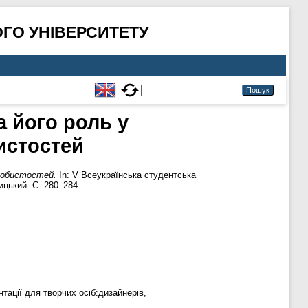
ГО УНІВЕРСИТЕТУ
а його роль у
истостей
собистостей.
In: V Всеукраїнська студентська
ицький. С. 280–284.
ації для творчих осіб:дизайнерів,