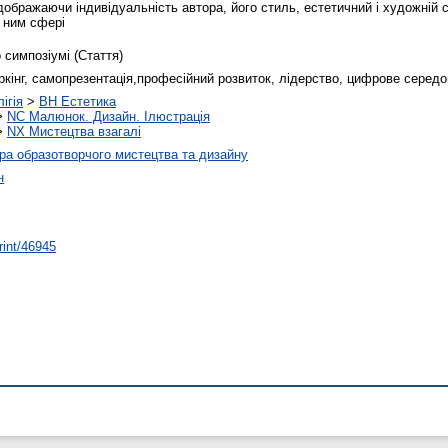
дображаючи індивідуальність автора, його стиль, естетичний і художній 
 ним сфері
 симпозіумі (Стаття)
ркінг, самопрезентація,професійний розвиток, лідерство, цифрове серед
ігія
>
BH Естетика
>
NC Малюнок. Дизайн. Ілюстрація
>
NX Мистецтва взагалі
а образотворчого мистецтва та дизайну
н
rint/46945