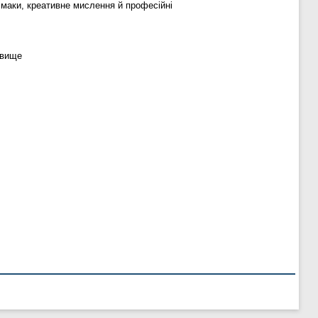
смаки, креативне мислення й професійні
овище