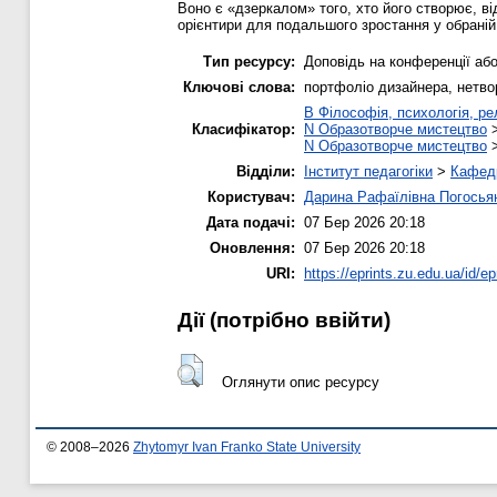
Воно є «дзеркалом» того, хто його створює, ві
орієнтири для подальшого зростання у обраній
Тип ресурсу:
Доповідь на конференції або
Ключові слова:
портфоліо дизайнера, нетво
B Філософія, психологія, рел
Класифікатор:
N Образотворче мистецтво
N Образотворче мистецтво
Відділи:
Інститут педагогіки
>
Кафедр
Користувач:
Дарина Рафаїлівна Погосья
Дата подачі:
07 Бер 2026 20:18
Оновлення:
07 Бер 2026 20:18
URI:
https://eprints.zu.edu.ua/id/ep
Дії ​​(потрібно ввійти)
Оглянути опис ресурсу
© 2008–2026
Zhytomyr Ivan Franko State University