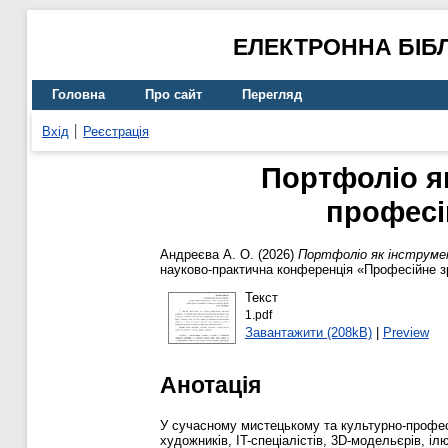
ЕЛЕКТРОННА БІБ
Головна
Про сайт
Перегляд
Вхід
Реєстрація
Портфоліо як
професі
Андреєва А. О.
(2026)
Портфоліо як інструме
науково-практична конференція «Професійне зро
Текст
1.pdf
Завантажити (208kB)
|
Preview
Анотація
У сучасному мистецькому та культурно-професі
художників, IT-спеціалістів, 3D-модельєрів, іл