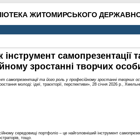
ЛІОТЕКА ЖИТОМИРСЬКОГО ДЕРЖАВНО
 інструмент самопрезентації т
йному зростанні творчих особ
нт самопрезентації та його роль у професійному зростанні творчих о
стання молоді: ідеї, траєкторії, перспективи», 28 січня 2026 р., Хмельн
йному середовищі портфоліо – це найголовніший інструмент самопрезент
юстраторів, тощо.