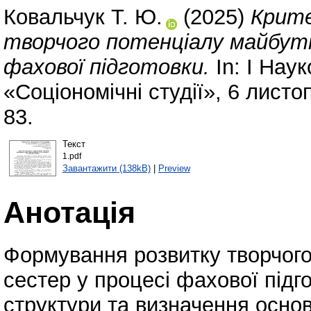
Ковальчук Т. Ю.
(2025)
Крите
творчого потенціалу майбутн
фахової підготовки.
In: І Нау
«Соціономічні студії», 6 лист
83.
Текст
1.pdf
Завантажити (138kB)
|
Preview
Анотація
Формування розвитку творчого
сестер у процесі фахової підг
структури та визначення осно