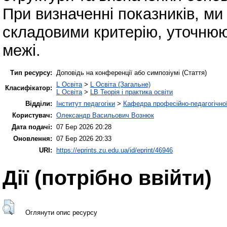
При визначенні показників, ми 
складовими критерію, уточнюю
межі.
Тип ресурсу:
Доповідь на конференції або симпозіумі (Стаття)
L Освіта
>
L Освіта (Загальне)
Класифікатор:
L Освіта
>
LB Теорія і практика освіти
Відділи:
Інститут педагогіки
>
Кафедра професійно-педагогічної,
Користувач:
Олександр Васильович Вознюк
Дата подачі:
07 Бер 2026 20:28
Оновлення:
07 Бер 2026 20:33
URI:
https://eprints.zu.edu.ua/id/eprint/46946
Дії ​​(потрібно ввійти)
Оглянути опис ресурсу