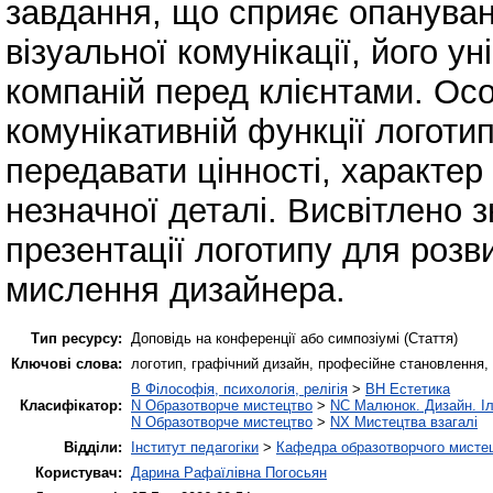
завдання, що сприяє опануван
візуальної комунікації, його у
компаній перед клієнтами. Ос
комунікативній функції логотип
передавати цінності, характер
незначної деталі. Висвітлено 
презентації логотипу для розви
мислення дизайнера.
Тип ресурсу:
Доповідь на конференції або симпозіумі (Стаття)
Ключові слова:
логотип, графічний дизайн, професійне становлення,
B Філософія, психологія, релігія
>
BH Естетика
Класифікатор:
N Образотворче мистецтво
>
NC Малюнок. Дизайн. І
N Образотворче мистецтво
>
NX Мистецтва взагалі
Відділи:
Інститут педагогіки
>
Кафедра образотворчого мистец
Користувач:
Дарина Рафаїлівна Погосьян